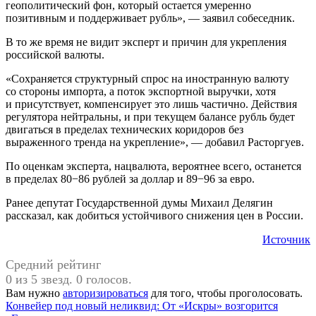
геополитический фон, который остается умеренно
позитивным и поддерживает рубль», — заявил собеседник.
В то же время не видит эксперт и причин для укрепления
российской валюты.
«Сохраняется структурный спрос на иностранную валюту
со стороны импорта, а поток экспортной выручки, хотя
и присутствует, компенсирует это лишь частично. Действия
регулятора нейтральны, и при текущем балансе рубль будет
двигаться в пределах технических коридоров без
выраженного тренда на укрепление», — добавил Расторгуев.
По оценкам эксперта, нацвалюта, вероятнее всего, останется
в пределах 80−86 рублей за доллар и 89−96 за евро.
Ранее депутат Государственной думы Михаил Делягин
рассказал, как добиться устойчивого снижения цен в России.
Источник
Средний рейтинг
0 из 5 звезд. 0 голосов.
Вам нужно
авторизироваться
для того, чтобы проголосовать.
Навигация
Предыдущая
#Россия
Конвейер под новый неликвид: От «Искры» возгорится