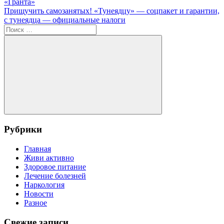
запись:
«Гранта»
по
Следующая
Прищучить самозанятых! «Тунеядцу» — соцпакет и гарантии,
записям
запись:
с тунеядца — официальные налоги
Поиск
для:
Поиск
Рубрики
Главная
Живи активно
Здоровое питание
Лечение болезней
Наркология
Новости
Разное
Свежие записи