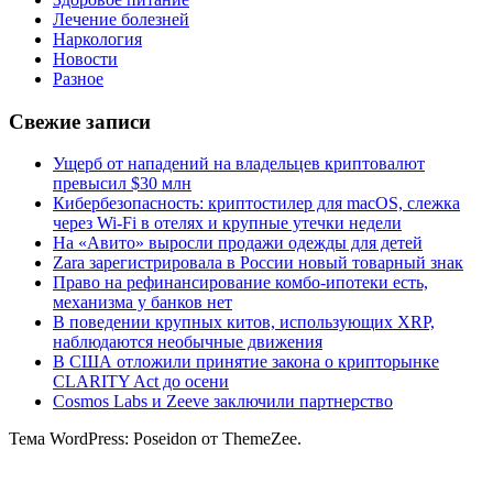
Лечение болезней
Наркология
Новости
Разное
Свежие записи
Ущерб от нападений на владельцев криптовалют
превысил $30 млн
Кибербезопасность: криптостилер для macOS, слежка
через Wi-Fi в отелях и крупные утечки недели
На «Авито» выросли продажи одежды для детей
Zara зарегистрировала в России новый товарный знак
Право на рефинансирование комбо-ипотеки есть,
механизма у банков нет
В поведении крупных китов, использующих XRP,
наблюдаются необычные движения
В США отложили принятие закона о крипторынке
CLARITY Act до осени
Cosmos Labs и Zeeve заключили партнерство
Тема WordPress: Poseidon от ThemeZee.