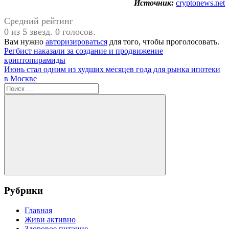
Источник:
cryptonews.net
Средний рейтинг
0 из 5 звезд. 0 голосов.
Вам нужно
авторизироваться
для того, чтобы проголосовать.
Навигация
Предыдущая
Регбист наказали за создание и продвижение
запись:
криптопирамиды
по
Следующая
Июнь стал одним из худших месяцев года для рынка ипотеки
записям
запись:
в Москве
Поиск
для:
Поиск
Рубрики
Главная
Живи активно
Здоровое питание