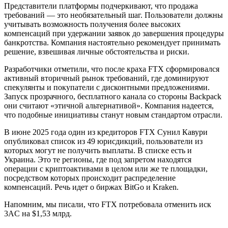
Представители платформы подчеркивают, что продажа
требований — это необязательный шаг. Пользователи должны
учитывать возможность получения более высоких
компенсаций при удержании заявок до завершения процедуры
банкротства. Компания настоятельно рекомендует принимать
решение, взвешивая личные обстоятельства и риски.
Разработчики отметили, что после краха FTX сформировался
активный вторичный рынок требований, где доминируют
спекулянты и покупатели с дисконтными предложениями.
Запуск прозрачного, бесплатного канала со стороны Backpack
они считают «этичной альтернативой». Компания надеется,
что подобные инициативы станут новым стандартом отрасли.
В июне 2025 года один из кредиторов FTX Сунил Кавури
опубликовал список из 49 юрисдикций, пользователи из
которых могут не получить выплаты. В списке есть и
Украина. Это те регионы, где под запретом находятся
операции с криптоактивами в целом или же те площадки,
посредством которых происходит распределение
компенсаций. Речь идет о биржах BitGo и Kraken.
Напомним, мы писали, что FTX потребовала отменить иск
3AC на $1,53 млрд.