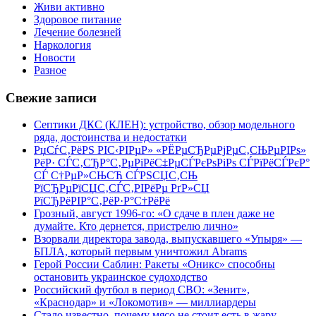
Живи активно
Здоровое питание
Лечение болезней
Наркология
Новости
Разное
Свежие записи
Септики ДКС (КЛЕН): устройство, обзор модельного
ряда, достоинства и недостатки
РџСѓС‚РёРЅ РІС‹РІРµР» «РЁРµСЂРµРјРµС‚СЊРµРІРѕ»
РёР· СЃС‚СЂР°С‚РµРіРёС‡РµСЃРєРѕРіРѕ СЃРїРёСЃРєР°
СЃ С†РµР»СЊСЋ СЃРЅСЏС‚СЊ
РїСЂРµРїСЏС‚СЃС‚РІРёРµ РґР»СЏ
РїСЂРёРІР°С‚РёР·Р°С†РёРё
Грозный, август 1996-го: «О сдаче в плен даже не
думайте. Кто дернется, пристрелю лично»
Взорвали директора завода, выпускавшего «Упыря» —
БПЛА, который первым уничтожил Abrams
Герой России Саблин: Ракеты «Оникс» способны
остановить украинское судоходство
Российский футбол в период СВО: «Зенит»,
«Краснодар» и «Локомотив» — миллиардеры
Стало известно, почему мясо не стоит есть в жару