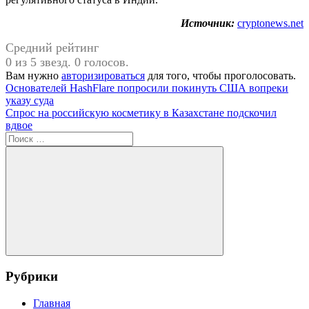
Источник:
cryptonews.net
Средний рейтинг
0 из 5 звезд. 0 голосов.
Вам нужно
авторизироваться
для того, чтобы проголосовать.
Навигация
Предыдущая
Основателей HashFlare попросили покинуть США вопреки
запись:
указу суда
по
Следующая
Спрос на российскую косметику в Казахстане подскочил
записям
запись:
вдвое
Поиск
для:
Поиск
Рубрики
Главная