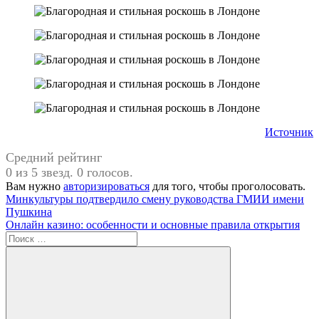
Источник
Средний рейтинг
0 из 5 звезд. 0 голосов.
Вам нужно
авторизироваться
для того, чтобы проголосовать.
Навигация
Предыдущая
английский
Минкультуры подтвердило смену руководства ГМИИ имени
запись:
стиль
Пушкина
по
Следующая
Онлайн казино: особенности и основные правила открытия
записям
запись:
Поиск
для: