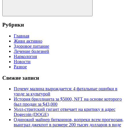
Поиск
Рубрики
Главная
Живи активно
Здоровое питание
Лечение болезней
Наркология
Новости
Разное
Свежие записи
Почему малина вырождается: 4 фатальные ошибки в
уходе за культурой
История бриллианта за $5000, NFT на основе которого
был продан за $43,000
Уолл-стритский гигант отвечает на критику в адрес
Dogecoin (DOGE)
Одинокий майнер биткоинов, вопреки всем прогнозам,
выиграл джекпот в размере 200 тысяч долларов в виде