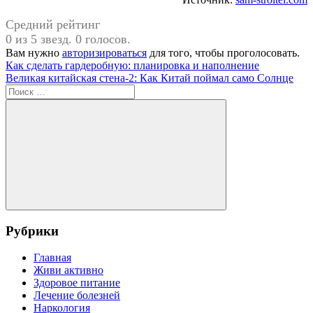
Средний рейтинг
0 из 5 звезд. 0 голосов.
Вам нужно
авторизироваться
для того, чтобы проголосовать.
Навигация
Предыдущая
Как сделать гардеробную: планировка и наполнение
запись:
Следующая
Великая китайская стена-2: Как Китай поймал само Солнце
по
запись:
Поиск
записям
для:
Поиск
Рубрики
Главная
Живи активно
Здоровое питание
Лечение болезней
Наркология