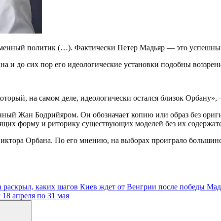
еменный политик (…). Фактически Петер Мадьяр — это успешный
 и до сих пор его идеологические установки подобны воззрени
торый, на самом деле, идеологически остался близок Орбану»,
ный Жан Бодрийяром. Он обозначает копию или образ без ориг
дящих форму и риторику существующих моделей без их содержат
иктора Орбана. По его мнению, на выборах проиграло большинс
 раскрыл, каких шагов Киев ждет от Венгрии после победы Мад
 18 апреля по 31 мая