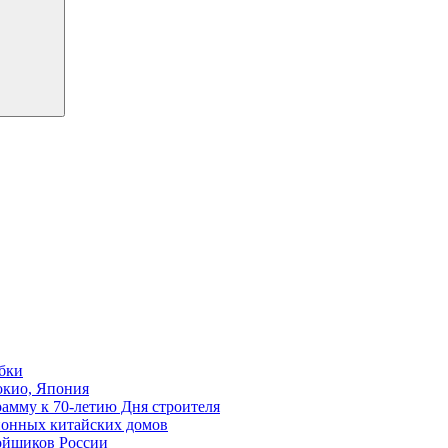
бки
окио, Япония
амму к 70-летию Дня строителя
ионных китайских домов
ройщиков России