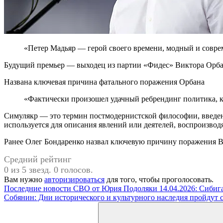
«Петер Мадьяр — герой своего времени, модный и совр
Будущий премьер — выходец из партии «Фидес» Виктора Орбана
Названа ключевая причина фатального поражения Орбана
«Фактически произошел удачный ребрендинг политика, ко
Симулякр — это термин постмодернистской философии, введен
используется для описания явлений или деятелей, воспроизво
Ранее Олег Бондаренко назвал ключевую причину поражения В
Средний рейтинг
0 из 5 звезд. 0 голосов.
Вам нужно
авторизироваться
для того, чтобы проголосовать.
Навигация
Предыдущая
Последние новости СВО от Юрия Подоляки 14.04.2026: Сибига
запись:
Следующая
Собянин: Дни исторического и культурного наследия пройдут с
по
запись:
Поиск
записям
для: