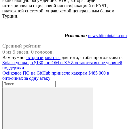
включающую обсуждение CBDC, которая будет
интегрирована с цифровой идентификацией и FAST,
платежной системой, управляемой центральным банком
Турции.
Источник:
news.bitcointalk.com
Средний рейтинг
0 из 5 звезд. 0 голосов.
Вам нужно
авторизироваться
для того, чтобы проголосовать.
Навигация
Предыдущая
Solana упала до $130, но OM и XYZ остаются выше уровней
запись:
поддержки
по
Следующая
Фейковое ПО на GitHub принесло хакерам $485 000 в
записям
запись:
биткоинах за одну атаку
Поиск
для: