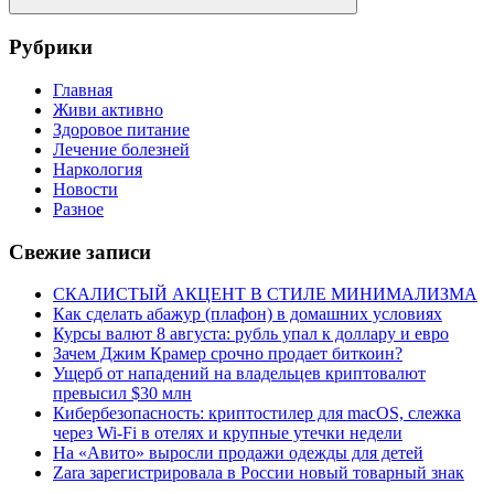
Поиск
Рубрики
Главная
Живи активно
Здоровое питание
Лечение болезней
Наркология
Новости
Разное
Свежие записи
СКАЛИСТЫЙ АКЦЕНТ В СТИЛЕ МИНИМАЛИЗМА
Как сделать абажур (плафон) в домашних условиях
Курсы валют 8 августа: рубль упал к доллару и евро
Зачем Джим Крамер срочно продает биткоин?
Ущерб от нападений на владельцев криптовалют
превысил $30 млн
Кибербезопасность: криптостилер для macOS, слежка
через Wi-Fi в отелях и крупные утечки недели
На «Авито» выросли продажи одежды для детей
Zara зарегистрировала в России новый товарный знак