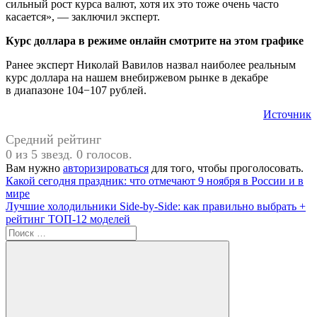
сильный рост курса валют, хотя их это тоже очень часто
касается», — заключил эксперт.
Курс доллара в режиме онлайн смотрите на этом графике
Ранее эксперт Николай Вавилов назвал наиболее реальным
курс доллара на нашем внебиржевом рынке в декабре
в диапазоне 104−107 рублей.
Источник
Средний рейтинг
0 из 5 звезд. 0 голосов.
Вам нужно
авторизироваться
для того, чтобы проголосовать.
Навигация
Предыдущая
#Россия
Какой сегодня праздник: что отмечают 9 ноября в России и в
запись:
мире
по
Следующая
Лучшие холодильники Side-by-Side: как правильно выбрать +
записям
запись:
рейтинг ТОП-12 моделей
Поиск
для: