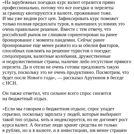
«На зарубежных поездках курс валют отразится прямо
профессионально, потому что все поездки и перелеты
за границу квотируются в валюте, проживание тоже.
И мы уже видим рост цен. Зафиксировать курс поможет
только полная предоплата туров, в нынешних условиях это
очень правильное решение. Вместе с тем отмечу, что
российский рынок не слишком сориентирован на ранее
бронирование с момента пандемии. Сейчас ранее
бронирование еще менее развито из-за обилия факторов,
способных повлиять на решение туристов о поездке:
спецоперация, валютные колебания, дружественные
и недружественные страны, наличие либо отсутствие прямого
перелета. Да и отели не очень готовы предложить такую
услугу, поскольку это не очень продуктивно. Посмотрим, что
будет после Нового года», — рассказал Арутюнов в беседе
с НСН.
Он также отметил, что сильнее всего спрос снизится
на бюджетный отдых.
«Если мы говорим о бюджетном отдыхе, спрос упадет
серьезно, поскольку зарплата у людей, которые выбирают
такой тип отдыха, хоть и индексируется, но не догоняет рост
курса валют. А богатые люди хранят средства не только
в рублях, но и в валюте, и в инвестициях, им менее страшен