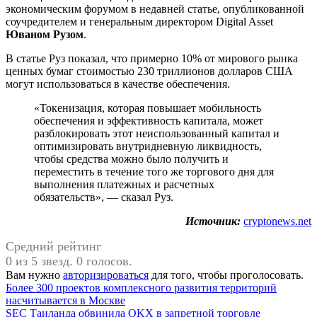
экономическим форумом в недавней статье, опубликованной
соучредителем и генеральным директором Digital Asset
Юваном Рузом
.
В статье Руз показал, что примерно 10% от мирового рынка
ценных бумаг стоимостью 230 триллионов долларов США
могут использоваться в качестве обеспечения.
«Токенизация, которая повышает мобильность
обеспечения и эффективность капитала, может
разблокировать этот неиспользованный капитал и
оптимизировать внутридневную ликвидность,
чтобы средства можно было получить и
переместить в течение того же торгового дня для
выполнения платежных и расчетных
обязательств», — сказал Руз.
Источник:
cryptonews.net
Средний рейтинг
0 из 5 звезд. 0 голосов.
Вам нужно
авторизироваться
для того, чтобы проголосовать.
Навигация
Предыдущая
Более 300 проектов комплексного развития территорий
запись:
насчитывается в Москве
по
Следующая
SEC Таиланда обвинила OKX в запретной торговле