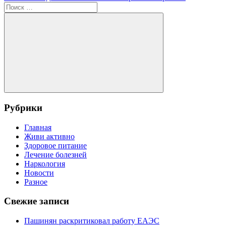
записям
запись:
Поиск
для:
Поиск
Рубрики
Главная
Живи активно
Здоровое питание
Лечение болезней
Наркология
Новости
Разное
Свежие записи
Пашинян раскритиковал работу ЕАЭС