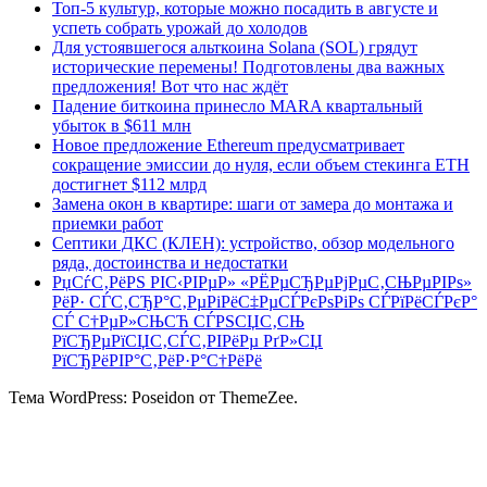
Топ-5 культур, которые можно посадить в августе и
успеть собрать урожай до холодов
Для устоявшегося альткоина Solana (SOL) грядут
исторические перемены! Подготовлены два важных
предложения! Вот что нас ждёт
Падение биткоина принесло MARA квартальный
убыток в $611 млн
Новое предложение Ethereum предусматривает
сокращение эмиссии до нуля, если объем стекинга ETH
достигнет $112 млрд
Замена окон в квартире: шаги от замера до монтажа и
приемки работ
Септики ДКС (КЛЕН): устройство, обзор модельного
ряда, достоинства и недостатки
РџСѓС‚РёРЅ РІС‹РІРµР» «РЁРµСЂРµРјРµС‚СЊРµРІРѕ»
РёР· СЃС‚СЂР°С‚РµРіРёС‡РµСЃРєРѕРіРѕ СЃРїРёСЃРєР°
СЃ С†РµР»СЊСЋ СЃРЅСЏС‚СЊ
РїСЂРµРїСЏС‚СЃС‚РІРёРµ РґР»СЏ
РїСЂРёРІР°С‚РёР·Р°С†РёРё
Тема WordPress: Poseidon от ThemeZee.