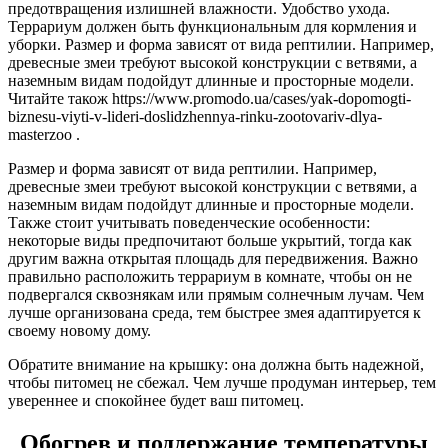
предотвращения излишней влажности. Удобство ухода.
Террариум должен быть функциональным для кормления и
уборки. Размер и форма зависят от вида рептилии. Например,
древесные змеи требуют высокой конструкции с ветвями, а
наземным видам подойдут длинные и просторные модели.
Читайте також https://www.promodo.ua/cases/yak-dopomogti-
biznesu-viyti-v-lideri-doslidzhennya-rinku-zootovariv-dlya-
masterzoo .
Размер и форма зависят от вида рептилии. Например,
древесные змеи требуют высокой конструкции с ветвями, а
наземным видам подойдут длинные и просторные модели.
Также стоит учитывать поведенческие особенности:
некоторые виды предпочитают больше укрытий, тогда как
другим важна открытая площадь для передвижения. Важно
правильно расположить террариум в комнате, чтобы он не
подвергался сквознякам или прямым солнечным лучам. Чем
лучше организована среда, тем быстрее змея адаптируется к
своему новому дому.
Обратите внимание на крышку: она должна быть надежной,
чтобы питомец не сбежал. Чем лучше продуман интерьер, тем
увереннее и спокойнее будет ваш питомец.
Обогрев и поддержание температуры