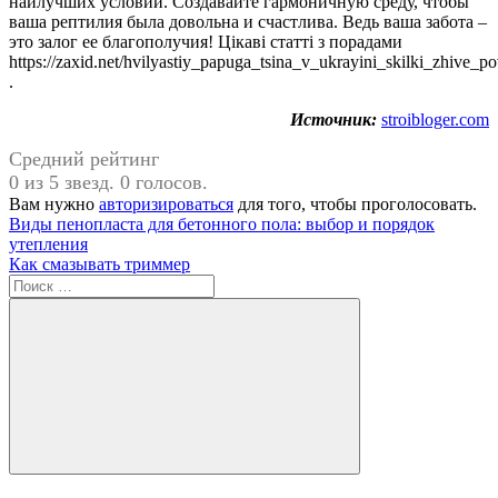
наилучших условий. Создавайте гармоничную среду, чтобы
ваша рептилия была довольна и счастлива. Ведь ваша забота –
это залог ее благополучия! Цікаві статті з порадами
https://zaxid.net/hvilyastiy_papuga_tsina_v_ukrayini_skilki_zhive
.
Источник:
stroibloger.com
Средний рейтинг
0 из 5 звезд. 0 голосов.
Вам нужно
авторизироваться
для того, чтобы проголосовать.
Навигация
Предыдущая
Виды пенопласта для бетонного пола: выбор и порядок
запись:
утепления
по
Следующая
Как смазывать триммер
записям
запись:
Поиск
для:
Поиск