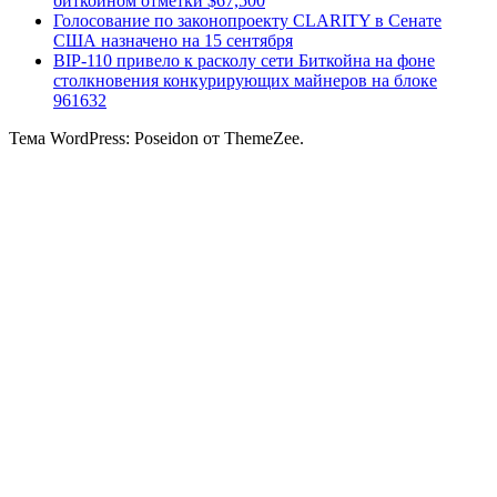
биткоином отметки $67,500
Голосование по законопроекту CLARITY в Сенате
США назначено на 15 сентября
BIP-110 привело к расколу сети Биткойна на фоне
столкновения конкурирующих майнеров на блоке
961632
Тема WordPress: Poseidon от ThemeZee.