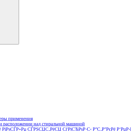
феры применения
ри расположении над стиральной машиной
 РїРѕСЃР»Рµ СЃРЅСЏС‚РёСЏ СѓРіСЂРѕР·С‹ Р°С‚Р°РєРё Р‘РџР›