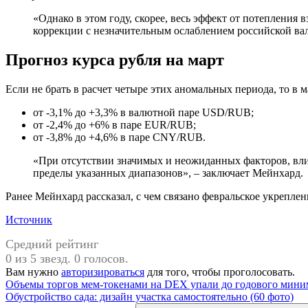
«Однако в этом году, скорее, весь эффект от потепления
коррекции с незначительным ослаблением российской ва
Прогноз курса рубля на март
Если не брать в расчет четыре этих аномальных периода, то в 
от -3,1% до +3,3% в валютной паре USD/RUB;
от -2,4% до +6% в паре EUR/RUB;
от -3,8% до +4,6% в паре CNY/RUB.
«При отсутствии значимых и неожиданных факторов, вли
пределы указанных диапазонов», – заключает Мейнхард.
Ранее Мейнхард рассказал, с чем связано февральское укреплен
Источник
Средний рейтинг
0 из 5 звезд. 0 голосов.
Вам нужно
авторизироваться
для того, чтобы проголосовать.
Навигация
Предыдущая
Объемы торгов мем-токенами на DEX упали до годового мин
запись:
Следующая
Обустройство сада: дизайн участка самостоятельно (60 фото)
по