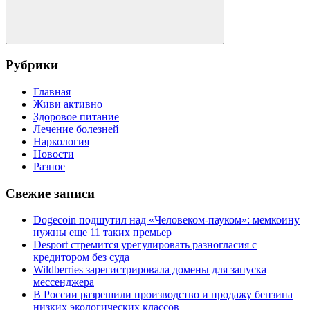
Поиск
Рубрики
Главная
Живи активно
Здоровое питание
Лечение болезней
Наркология
Новости
Разное
Свежие записи
Dogecoin подшутил над «Человеком-пауком»: мемкоину
нужны еще 11 таких премьер
Desport стремится урегулировать разногласия с
кредитором без суда
Wildberries зарегистрировала домены для запуска
мессенджера
В России разрешили производство и продажу бензина
низких экологических классов