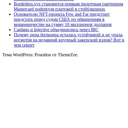
Borderless.xyz становится первым пилотным партнером
Mastercard поdentдля платежей в стейблкоинах
Основателю NFT-проекта Few and Far предстоит
предстать перед судом США по обвинениям в
мошенничестве на сумму 10 миллионов долларов
Cardano и Injective объединились через IBC
Почему цена биткоина осталась устойчивой и не упала,
несмотря на недавний крупный хакерский взлом? Вот в
чем секрет
Тема WordPress: Poseidon от ThemeZee.