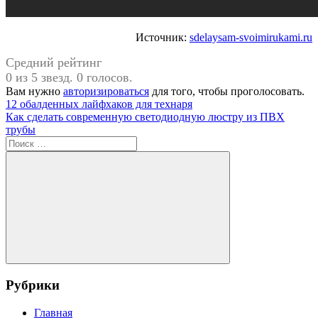
Источник:
sdelaysam-svoimirukami.ru
Средний рейтинг
0 из 5 звезд. 0 голосов.
Вам нужно
авторизироваться
для того, чтобы проголосовать.
Навигация
Предыдущая
12 обалденных лайфхаков для технаря
запись:
Следующая
Как сделать современную светодиодную люстру из ПВХ
по
запись:
трубы
записям
Поиск
для:
Поиск
Рубрики
Главная