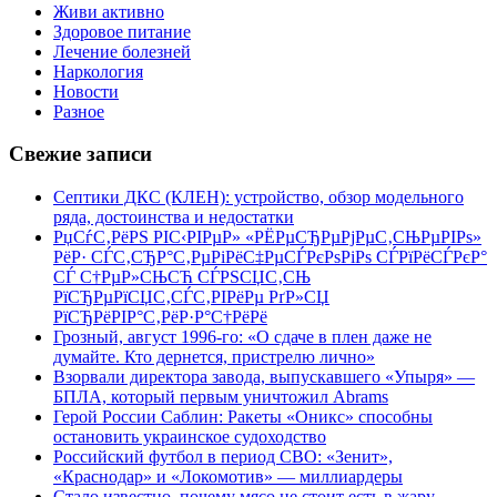
Живи активно
Здоровое питание
Лечение болезней
Наркология
Новости
Разное
Свежие записи
Септики ДКС (КЛЕН): устройство, обзор модельного
ряда, достоинства и недостатки
РџСѓС‚РёРЅ РІС‹РІРµР» «РЁРµСЂРµРјРµС‚СЊРµРІРѕ»
РёР· СЃС‚СЂР°С‚РµРіРёС‡РµСЃРєРѕРіРѕ СЃРїРёСЃРєР°
СЃ С†РµР»СЊСЋ СЃРЅСЏС‚СЊ
РїСЂРµРїСЏС‚СЃС‚РІРёРµ РґР»СЏ
РїСЂРёРІР°С‚РёР·Р°С†РёРё
Грозный, август 1996-го: «О сдаче в плен даже не
думайте. Кто дернется, пристрелю лично»
Взорвали директора завода, выпускавшего «Упыря» —
БПЛА, который первым уничтожил Abrams
Герой России Саблин: Ракеты «Оникс» способны
остановить украинское судоходство
Российский футбол в период СВО: «Зенит»,
«Краснодар» и «Локомотив» — миллиардеры
Стало известно, почему мясо не стоит есть в жару