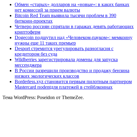
Обмен «старых» долларов на «новые»: в каких банках
нет комиссий за прием валюты
Bitcoin Red Team выявила тысячи проблем в 390
биткоин-проектах
Четверо россиян спрятали в гаражах девять работающих
криптоферм
Dogecoin подшутил над «Человеком-пауком»: мемкоину
нужны еще 11 таких премьер
Desport стремится урегулировать разногласия с
кредитором без суда
Wildberries зарегистрировала домены для запуска
мессенджера
В России разрешили производство и продажу бензина
низких экологических классов
Borderless.xyz становится первым пилотным партнером
Mastercard поdentдля платежей в стейблкоинах
Тема WordPress: Poseidon от ThemeZee.