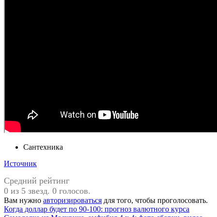
Сантехника
Источник
Средний рейтинг
0 из 5 звезд. 0 голосов.
Вам нужно
авторизироваться
для того, чтобы проголосовать.
Навигация
Предыдущая
Когда доллар будет по 90-100: прогноз валютного курса