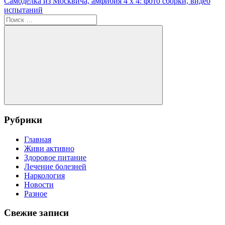
запись:
Следующая
Самоделка из Москвича, амфибия 4 х 4: фото сборки, видео
по
запись:
испытаний
записям
Поиск
для:
Поиск
Рубрики
Главная
Живи активно
Здоровое питание
Лечение болезней
Наркология
Новости
Разное
Свежие записи