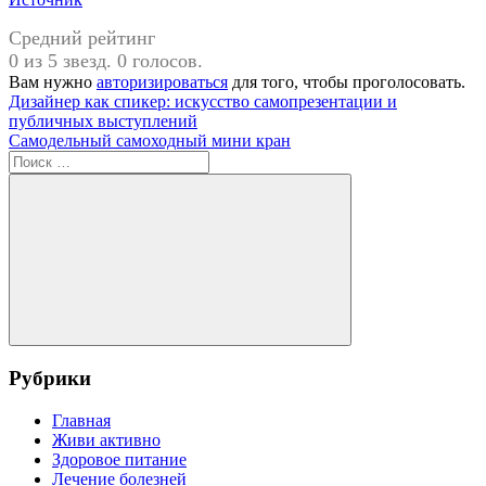
Средний рейтинг
0 из 5 звезд. 0 голосов.
Вам нужно
авторизироваться
для того, чтобы проголосовать.
Навигация
Предыдущая
Дизайнер как спикер: искусство самопрезентации и
запись:
публичных выступлений
по
Следующая
Самодельный самоходный мини кран
записям
запись:
Поиск
для:
Поиск
Рубрики
Главная
Живи активно
Здоровое питание
Лечение болезней