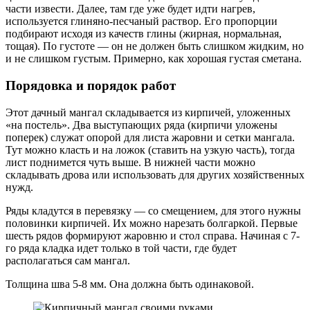
части извести. Далее, там где уже будет идти нагрев,
используется глиняно-песчаный раствор. Его пропорции
подбирают исходя из качеств глины (жирная, нормальная,
тощая). По густоте — он не должен быть слишком жидким, но
и не слишком густым. Примерно, как хорошая густая сметана.
Порядовка и порядок работ
Этот дачный мангал складывается из кирпичей, уложенных
«на постель». Два выступающих ряда (кирпичи уложены
поперек) служат опорой для листа жаровни и сетки мангала.
Тут можно класть и на ложок (ставить на узкую часть), тогда
лист поднимется чуть выше. В нижней части можно
складывать дрова или использовать для других хозяйственных
нужд.
Ряды кладутся в перевязку — со смещением, для этого нужны
половинки кирпичей. Их можно нарезать болгаркой. Первые
шесть рядов формируют жаровню и стол справа. Начиная с 7-
го ряда кладка идет только в той части, где будет
располагаться сам мангал.
Толщина шва 5-8 мм. Она должна быть одинаковой.