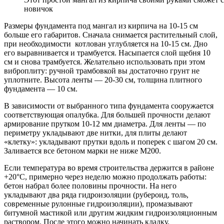
новичок
Размеры фундамента под мангал из кирпича на 10-15 см
больше его габаритов. Сначала снимается растительный слой,
при необходимости котлован углубляется на 10-15 см. Дно
его выравнивается и трамбуется. Насыпается слой щебня 10
см и снова трамбуется. Желательно использовать при этом
виброплиту: ручной трамбовкой вы достаточно грунт не
уплотните. Высота ленты — 20-30 см, толщина плитного
фундамента — 10 см.
В зависимости от выбранного типа фундамента сооружается
соответствующая опалубка. Для большей прочности делают
армирование прутком 10-12 мм диаметра. Для ленты — по
периметру укладывают две нитки, для плиты делают
«клетку»: укладывают прутки вдоль и поперек с шагом 20 см.
Заливается все бетоном марки не ниже М200.
Если температура во время строительства держится в районе
+20°C, примерно через неделю можно продолжать работы:
бетон набрал более половины прочности. На него
укладывают два ряда гидроизоляции (рубероид, толь,
современные рулонные гидроизоляции), промазывают
битумной мастикой или другим жидким гидроизоляционным
раствором. После этого можно начинать кладку.