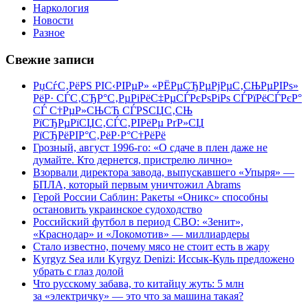
Наркология
Новости
Разное
Свежие записи
РџСѓС‚РёРЅ РІС‹РІРµР» «РЁРµСЂРµРјРµС‚СЊРµРІРѕ»
РёР· СЃС‚СЂР°С‚РµРіРёС‡РµСЃРєРѕРіРѕ СЃРїРёСЃРєР°
СЃ С†РµР»СЊСЋ СЃРЅСЏС‚СЊ
РїСЂРµРїСЏС‚СЃС‚РІРёРµ РґР»СЏ
РїСЂРёРІР°С‚РёР·Р°С†РёРё
Грозный, август 1996-го: «О сдаче в плен даже не
думайте. Кто дернется, пристрелю лично»
Взорвали директора завода, выпускавшего «Упыря» —
БПЛА, который первым уничтожил Abrams
Герой России Саблин: Ракеты «Оникс» способны
остановить украинское судоходство
Российский футбол в период СВО: «Зенит»,
«Краснодар» и «Локомотив» — миллиардеры
Стало известно, почему мясо не стоит есть в жару
Kyrgyz Sea или Kyrgyz Denizi: Иссык-Куль предложено
убрать с глаз долой
Что русскому забава, то китайцу жуть: 5 млн
за «электричку» — это что за машина такая?