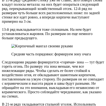
В 11-м ряду среднюю стенку уже не ставят, зато поверх снова
кладут полосы металла: на них будет опираться следующий
ряд, перекрывающий хозяйственный отсек. 12-й ряд по
размерам чуть больше всех расположенных ниже: по задней
стенке все идет ровно, а впереди кирпичи выступают
примерно на 3 см.
13-й ряд выкладывается тоже сплошным. На нем будет
устанавливаться жаровня. По размерам он еще немного
больше предыдущего.
Средняя часть порядовки: формируем зону очага
Следующими рядами формируется «горячая» зона — тут будет
гореть огонь. По размеру эта зона меньше, чем все
нижележащие ряды. Чтобы сделать ее более стойкой к
воздействию огня, ее обкладывают шамотным кирпичом,
поставленным на узкую сторону. По размерам он не совпадает
с керамическим и высота рядов и швы будут разными. Не
обращайте на это внимания, выкладывая его независимо от
керамического. Просто соблюдайте чередование, как указано
на схемах.
В 21-м ряду укладывается стальной уголок. Использовать