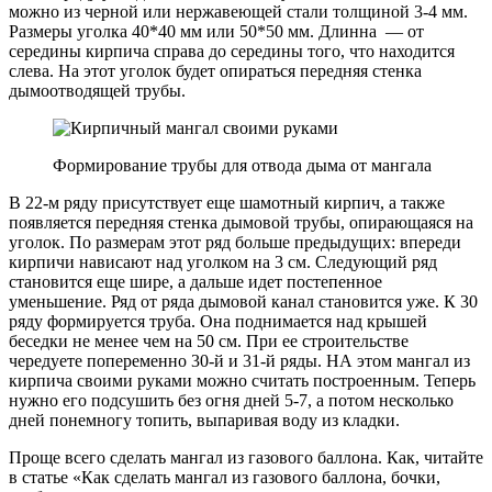
можно из черной или нержавеющей стали толщиной 3-4 мм.
Размеры уголка 40*40 мм или 50*50 мм. Длинна — от
середины кирпича справа до середины того, что находится
слева. На этот уголок будет опираться передняя стенка
дымоотводящей трубы.
Формирование трубы для отвода дыма от мангала
В 22-м ряду присутствует еще шамотный кирпич, а также
появляется передняя стенка дымовой трубы, опирающаяся на
уголок. По размерам этот ряд больше предыдущих: впереди
кирпичи нависают над уголком на 3 см. Следующий ряд
становится еще шире, а дальше идет постепенное
уменьшение. Ряд от ряда дымовой канал становится уже. К 30
ряду формируется труба. Она поднимается над крышей
беседки не менее чем на 50 см. При ее строительстве
чередуете попеременно 30-й и 31-й ряды. НА этом мангал из
кирпича своими руками можно считать построенным. Теперь
нужно его подсушить без огня дней 5-7, а потом несколько
дней понемногу топить, выпаривая воду из кладки.
Проще всего сделать мангал из газового баллона. Как, читайте
в статье «Как сделать мангал из газового баллона, бочки,