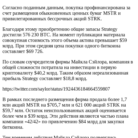
Согласно поданным данным, покупка профинансирована за
счет размещения обыкновенных ценных бумаг MSTR и
привилегированных бессрочных акций STRK.
Благодаря этому приобретению общие запасы Strategy
достигли 576 230 BTC. На момент публикации материала
совокупная стоимость этого объема актива превышает $59
млрд. При этом средняя цена покупки одного биткоина
составляет $69 726.
По словам соучредителя фирмы Майкла Сэйлора, компания в
общей сложности потратила на инвестиции в первую
криптовалюту $40,2 млрд. Таким образом нереализованная
прибыль Strategy составляет $18,8 млрд.
https://twitter.com/saylor/status/1924436184664559807
В рамках последнего размещения фирма продала более 1,7
млн акций MSTR на $705,7 млн и 621 000 акций STRK на
$59,7 млн. Остаток неиспользованных акций оценивается
более чем в $39 млрд. Эти действия являются частью плана
компании «42/42» по привлечению $84 млрд для закупки
биткоина.
Тем временем действия Майкла Сэйлора подверглись