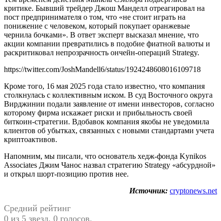
критике. Бывший трейдер Джош Манделл отреагировал на
пост предпринимателя о том, что «не стоит играть на
понижение с человеком, который покупает оранжевые
чернила бочками». В ответ эксперт высказал мнение, что
акции компании превратились в подобие фиатной валюты и
раскритиковал непрозрачность ончейн-операций Strategy.
https://twitter.com/JoshMandell6/status/1924248608016109718
Кроме того, 16 мая 2025 года стало известно, что компания
столкнулась с коллективным иском. В суд Восточного округа
Вирджинии подали заявление от имени инвесторов, согласно
которому фирма искажает риски и прибыльность своей
биткоин-стратегии. Вдобавок компания якобы не уведомила
клиентов об убытках, связанных с новыми стандартами учета
криптоактивов.
Напомним, мы писали, что основатель хедж-фонда Kynikos
Associates Джим Чанос назвал стратегию Strategy «абсурдной»
и открыл шорт-позицию против нее.
Источник:
cryptonews.net
Средний рейтинг
0 из 5 звезд. 0 голосов.