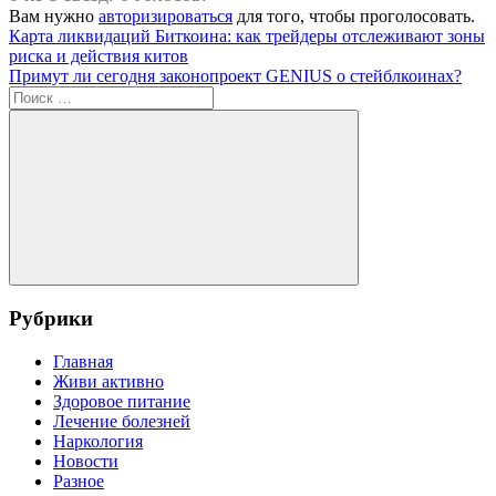
Вам нужно
авторизироваться
для того, чтобы проголосовать.
Навигация
Предыдущая
Карта ликвидаций Биткоина: как трейдеры отслеживают зоны
запись:
риска и действия китов
по
Следующая
Примут ли сегодня законопроект GENIUS о стейблкоинах?
записям
запись:
Поиск
для:
Поиск
Рубрики
Главная
Живи активно
Здоровое питание
Лечение болезней
Наркология
Новости
Разное