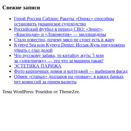
Свежие записи
Герой России Саблин: Ракеты «Оникс» способны
остановить украинское судоходство
Российский футбол в период СВО: «Зенит»,
«Краснодар» и «Локомотив» — миллиардеры
Стало известно, почему мясо не стоит есть в жару
Kyrgyz Sea или Kyrgyz Denizi: Иссык-Куль предложено
убрать с глаз долой
Что русскому забава, то китайцу жуть: 5 млн
за «электричку» — это что за машина такая?
ЭСТЕТИКА ПАРИЖА
Фото кирпичных домов и коттеджей — выбираем фасад
Обмен «старых» долларов на «новые»: в каких банках
нет комиссий за прием валюты
Тема WordPress: Poseidon от ThemeZee.