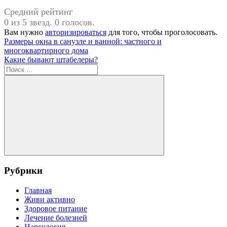
Средний рейтинг
0 из 5 звезд. 0 голосов.
Вам нужно
авторизироваться
для того, чтобы проголосовать.
Навигация
Предыдущая
Размеры окна в санузле и ванной: частного и
запись:
многоквартирного дома
по
Следующая
Какие бывают штабелеры?
записям
запись:
Поиск
для:
Поиск
Рубрики
Главная
Живи активно
Здоровое питание
Лечение болезней
Наркология