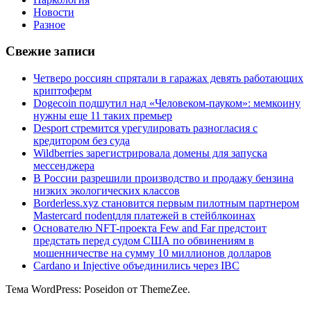
Новости
Разное
Свежие записи
Четверо россиян спрятали в гаражах девять работающих
криптоферм
Dogecoin подшутил над «Человеком-пауком»: мемкоину
нужны еще 11 таких премьер
Desport стремится урегулировать разногласия с
кредитором без суда
Wildberries зарегистрировала домены для запуска
мессенджера
В России разрешили производство и продажу бензина
низких экологических классов
Borderless.xyz становится первым пилотным партнером
Mastercard поdentдля платежей в стейблкоинах
Основателю NFT-проекта Few and Far предстоит
предстать перед судом США по обвинениям в
мошенничестве на сумму 10 миллионов долларов
Cardano и Injective объединились через IBC
Тема WordPress: Poseidon от ThemeZee.