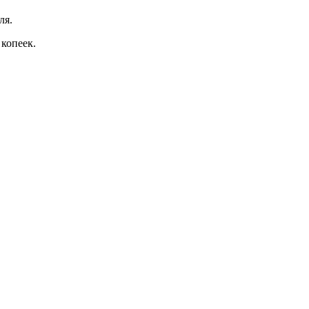
ля.
 копеек.