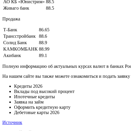
АО КБ «Юнистрим»
88.5
Живаго банк
88.5
Продажа
Т-Банк
86.65
Трансстройбанк
88.6
Солид Банк
88.9
КАМКОМБАНК
88.99
Акибанк
89.1
Полную информацию об актуальных курсах валют в банках Рос
На нашем сайте вы также можете ознакомиться и подать заявк
Кредиты 2026
Вклады под высокий процент
Ипотечные кредиты
Заявка на займ
Оформить кредитную карту
Дебетовые карты 2026
Источник