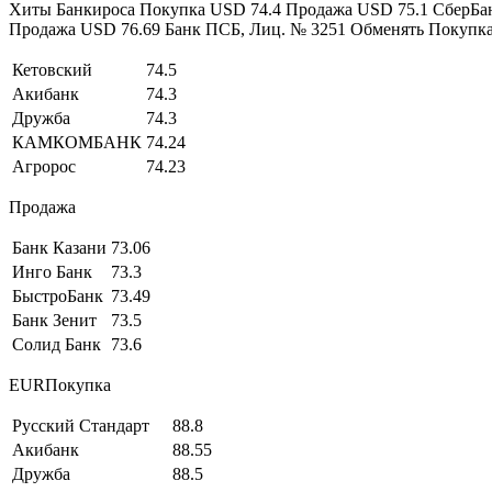
Хиты Банкироса Покупка USD 74.4 Продажа USD 75.1 СберБан
Продажа USD 76.69 Банк ПСБ, Лиц. № 3251 Обменять Покупк
Кетовский
74.5
Акибанк
74.3
Дружба
74.3
КАМКОМБАНК
74.24
Агророс
74.23
Продажа
Банк Казани
73.06
Инго Банк
73.3
БыстроБанк
73.49
Банк Зенит
73.5
Солид Банк
73.6
EURПокупка
Русский Стандарт
88.8
Акибанк
88.55
Дружба
88.5