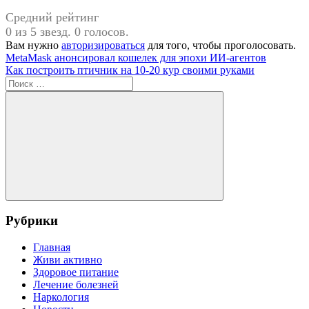
Средний рейтинг
0 из 5 звезд. 0 голосов.
Вам нужно
авторизироваться
для того, чтобы проголосовать.
Навигация
Предыдущая
MetaMask анонсировал кошелек для эпохи ИИ-агентов
запись:
Следующая
Как построить птичник на 10-20 кур своими руками
по
запись:
Поиск
записям
для:
Поиск
Рубрики
Главная
Живи активно
Здоровое питание
Лечение болезней
Наркология