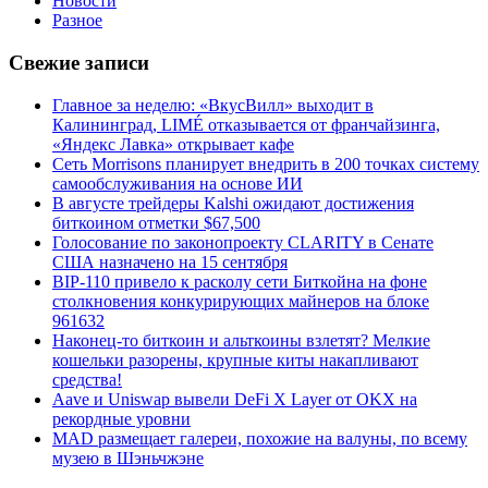
Новости
Разное
Свежие записи
Главное за неделю: «ВкусВилл» выходит в
Калининград, LIMÉ отказывается от франчайзинга,
«Яндекс Лавка» открывает кафе
Сеть Morrisons планирует внедрить в 200 точках систему
самообслуживания на основе ИИ
В августе трейдеры Kalshi ожидают достижения
биткоином отметки $67,500
Голосование по законопроекту CLARITY в Сенате
США назначено на 15 сентября
BIP-110 привело к расколу сети Биткойна на фоне
столкновения конкурирующих майнеров на блоке
961632
Наконец-то биткоин и альткоины взлетят? Мелкие
кошельки разорены, крупные киты накапливают
средства!
Aave и Uniswap вывели DeFi X Layer от OKX на
рекордные уровни
MAD размещает галереи, похожие на валуны, по всему
музею в Шэньчжэне