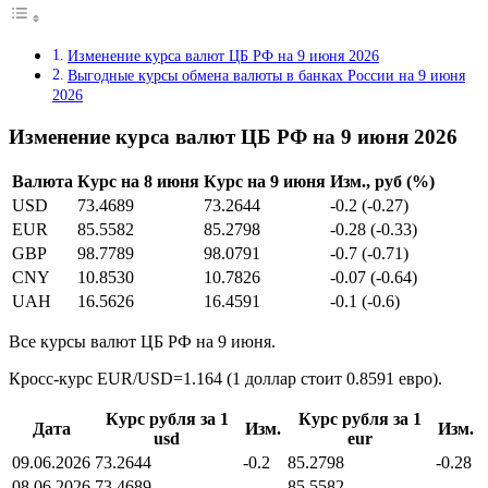
Изменение курса валют ЦБ РФ на 9 июня 2026
Выгодные курсы обмена валюты в банках России на 9 июня
2026
Изменение курса валют ЦБ РФ на 9 июня 2026
Валюта
Курс на 8 июня
Курс на 9 июня
Изм., руб (%)
USD
73.4689
73.2644
-0.2 (-0.27)
EUR
85.5582
85.2798
-0.28 (-0.33)
GBP
98.7789
98.0791
-0.7 (-0.71)
CNY
10.8530
10.7826
-0.07 (-0.64)
UAH
16.5626
16.4591
-0.1 (-0.6)
Все курсы валют ЦБ РФ на 9 июня.
Кросс-курс EUR/USD=1.164 (1 доллар стоит 0.8591 евро).
Курс рубля за 1
Курс рубля за 1
Дата
Изм.
Изм.
usd
eur
09.06.2026
73.2644
-0.2
85.2798
-0.28
08.06.2026
73.4689
85.5582