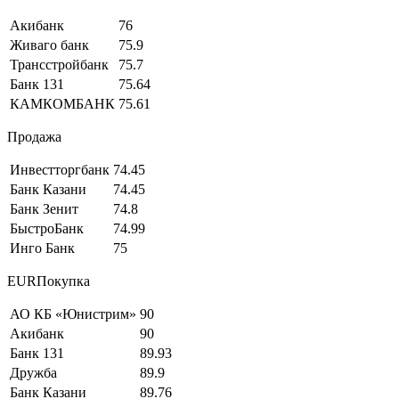
Акибанк
76
Живаго банк
75.9
Трансстройбанк
75.7
Банк 131
75.64
КАМКОМБАНК
75.61
Продажа
Инвестторгбанк
74.45
Банк Казани
74.45
Банк Зенит
74.8
БыстроБанк
74.99
Инго Банк
75
EURПокупка
АО КБ «Юнистрим»
90
Акибанк
90
Банк 131
89.93
Дружба
89.9
Банк Казани
89.76