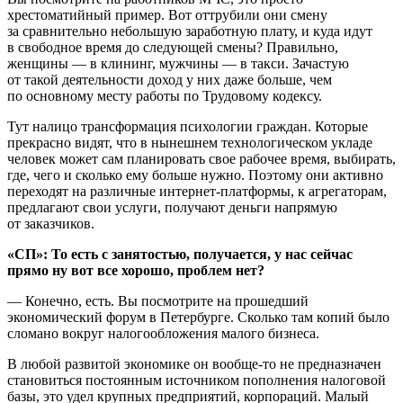
хрестоматийный пример. Вот оттрубили они смену
за сравнительно небольшую заработную плату, и куда идут
в свободное время до следующей смены? Правильно,
женщины — в клининг, мужчины — в такси. Зачастую
от такой деятельности доход у них даже больше, чем
по основному месту работы по Трудовому кодексу.
Тут налицо трансформация психологии граждан. Которые
прекрасно видят, что в нынешнем технологическом укладе
человек может сам планировать свое рабочее время, выбирать,
где, чего и сколько ему больше нужно. Поэтому они активно
переходят на различные интернет-платформы, к агрегаторам,
предлагают свои услуги, получают деньги напрямую
от заказчиков.
«СП»: То есть с занятостью, получается, у нас сейчас
прямо ну вот все хорошо, проблем нет?
— Конечно, есть. Вы посмотрите на прошедший
экономический форум в Петербурге. Сколько там копий было
сломано вокруг налогообложения малого бизнеса.
В любой развитой экономике он вообще-то не предназначен
становиться постоянным источником пополнения налоговой
базы, это удел крупных предприятий, корпораций. Малый