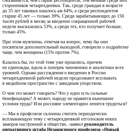
Оказывается, чем старше респонденты, тем меньше среди них
сторонников четырехдневки. Так, среди граждан в возрасте
до 35 лет таковых нашлось аж 64%, а среди респондентов
старше 45 лет — только 39%. Среди зарабатывающих до 150
тысяч рублей в месяц за введение сокращенной рабочей
недели высказались 53%, а среди тех, кто получает больше,
только 45%.
При этом мужчины, отвечая на вопрос, чему бы они
посвятили дополнительный выходной, говорили о подработке
чаще, чем женщины (15% против 7%).
Казалось бы, по этой теме уже прошлись, причем
не единожды, вдоль и поперек чиновники и аналитики всех
уровней. Однако рассуждения о введении в России
четырехдневной рабочей недели продолжают всплывать
в медийном пространстве с завидным упорством.
О чем это может говорить? Что у идеи есть сильные
бенефициары? А может, народу не нравятся нынешние
условия труда? Или россияне элементарно ленятся трудиться?
— Мы в профсоюзе склонны считать периодически
всплывающую тему с четырехдневкой отголоском неких
замеров настроений в обществе, -заявил
руководитель
оперативного штаба Независимого профсоюза «Новый