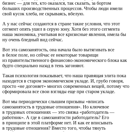
бизнес — для тех, кто оказался, так сказать, за бортом
больших производственных процессов. Чтобы люди имели
свой кусок хлеба, не скрываясь, вбелую.
А у нас сейчас создаются в стране такие условия, что этот
сегмент опять ушел в серую зону. Хотя без этого сегмента
наша экономика, учитывая все кризисные явления, имела бы
ну очень бледный вид сейчас.
Вот эта самозанятость, она начала было вытягивать все
в белое поле, но сейчас ее некоторые товарищи
из правительственного финансово-экономического блока как
будто специально назад в тень загоняют.
Такая психология показывает, что наша правящая элита пока
находится в старом экономическом укладе. И, грубо говоря,
просто «не догоняет» многих современных вещей, потому что
сформировала все свои взгляды еще при старом укладе.
Вот мы периодически слышим призывы «вписать
самозанятость в трудовые отношения». Но ключевое
в трудовых отношениях — это связка «работодатель —
работник». А где в самозанятости работодатель? Его
в принципе в этой платформе нет. И как ее вписывать
в трудовые отношения? Вместо того, чтобы тянуть