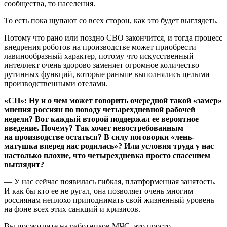
сообщества, то населения.
То есть пока щупают со всех сторон, как это будет выглядеть.
Потому что рано или поздно СВО закончится, и тогда процесс
внедрения роботов на производстве может приобрести
лавинообразный характер, потому что искусственный
интеллект очень здорово заменяет огромное количество
рутинных функций, которые раньше выполнялись целыми
производственными отелами.
«СП»: Ну и о чем может говорить очередной такой «замер»
мнения россиян по поводу четырехдневной рабочей
недели? Вот каждый второй поддержал ее вероятное
введение. Почему? Так хочет невостребованным
на производстве остаться? В силу поговорки «лень-
матушка вперед нас родилась»? Или условия труда у нас
настолько плохие, что четырехдневка просто спасением
выглядит?
— У нас сейчас появилась гибкая, платформенная занятость.
И как бы кто ее не ругал, она позволяет очень многим
россиянам неплохо приподнимать свой жизненный уровень
на фоне всех этих санкций и кризисов.
Вы посмотрите на работников МЧС, это просто