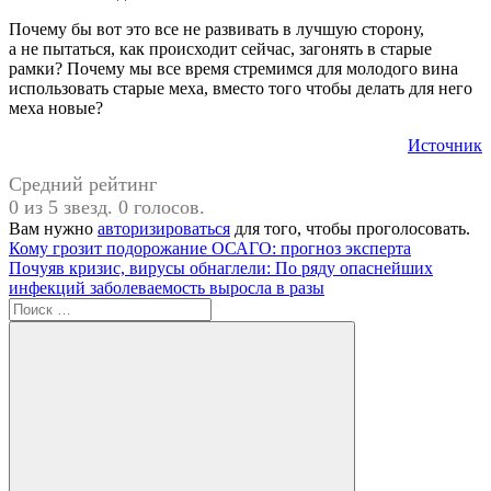
Почему бы вот это все не развивать в лучшую сторону,
а не пытаться, как происходит сейчас, загонять в старые
рамки? Почему мы все время стремимся для молодого вина
использовать старые меха, вместо того чтобы делать для него
меха новые?
Источник
Средний рейтинг
0 из 5 звезд. 0 голосов.
Вам нужно
авторизироваться
для того, чтобы проголосовать.
Навигация
Предыдущая
#Москва
Кому грозит подорожание ОСАГО: прогноз эксперта
запись:
Следующая
Почуяв кризис, вирусы обнаглели: По ряду опаснейших
по
запись:
инфекций заболеваемость выросла в разы
записям
Поиск
для: