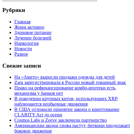
Поиск
Рубрики
Главная
Живи активно
Здоровое питание
Лечение болезней
Наркология
Новости
Разное
Свежие записи
На «Авито» выросли продажи одежды для детей
Zara зарегистрировала в России новый товарный знак
Право на рефинансирование комбо-ипотеки есть,
механизма у банков нет
В поведении крупных китов, использующих XRP,
наблюдаются необычные движения
В США отложили принятие закона о крипторынке
CLARITY Act до осени
Cosmos Labs и Zeeve заключили партнерство
Американские акции снова растут, биткоин продолжает
боковое движение