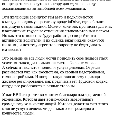
он превратился по сути в контору для сдачи в аренду
локализованных автомобилей всем желающим.
Эти желающие арендуют там авто и подключаются
к международному агрегатору вроде inDrive, где работают
напрямую с заказчиками. Можно, конечно, прописать для них
классические трудовые отношения с таксомоторным парком.
Но как эти отношения будут работать, если рейтинги
активности водителей и их оценка заказчиками окажутся
низкими, и поэтому агрегатор попросту не будет давать
им заказы?
Это раньше не все люди могли позволить себе пользоваться
услугами такси, да и самих таксистов было не много.
А сейчас и таксистов полно, и услуга дешевая. Отрасль
развивается уже как экосистема, со своими надстройками,
самонастройками. И когда в такую экосистему приходит
жесткое регулирование, как предписывает Трудовой кодекс,
оттуда все разбегаются в разные стороны.
У нас ВВП-то растет во многом благодаря платформенной
экономике. Которая дает возможность зарабатывать
громадному количеству людей. Которая делает за счет этого
многие услуги дешевыми для такого же громадного
количества людей.