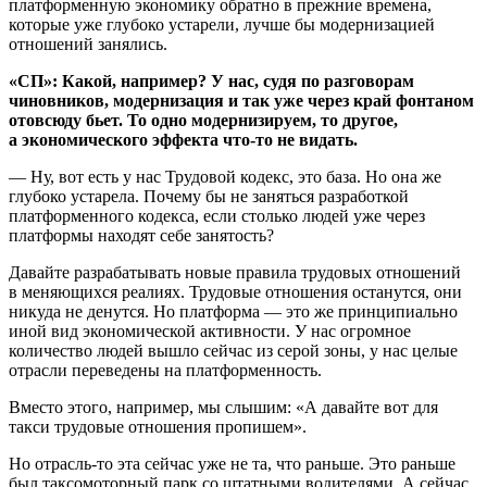
платформенную экономику обратно в прежние времена,
которые уже глубоко устарели, лучше бы модернизацией
отношений занялись.
«СП»: Какой, например? У нас, судя по разговорам
чиновников, модернизация и так уже через край фонтаном
отовсюду бьет. То одно модернизируем, то другое,
а экономического эффекта что-то не видать.
— Ну, вот есть у нас Трудовой кодекс, это база. Но она же
глубоко устарела. Почему бы не заняться разработкой
платформенного кодекса, если столько людей уже через
платформы находят себе занятость?
Давайте разрабатывать новые правила трудовых отношений
в меняющихся реалиях. Трудовые отношения останутся, они
никуда не денутся. Но платформа — это же принципиально
иной вид экономической активности. У нас огромное
количество людей вышло сейчас из серой зоны, у нас целые
отрасли переведены на платформенность.
Вместо этого, например, мы слышим: «А давайте вот для
такси трудовые отношения пропишем».
Но отрасль-то эта сейчас уже не та, что раньше. Это раньше
был таксомоторный парк со штатными водителями. А сейчас