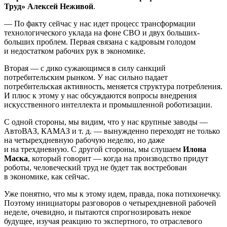
Труд» Алексей Неживой
.
— По факту сейчас у нас идет процесс трансформации
технологического уклада на фоне СВО и двух больших-
больших проблем. Первая связана с кадровым голодом
и недостатком рабочих рук в экономике.
Вторая — с дико сужающимся в силу санкций
потребительским рынком. У нас сильно падает
потребительская активность, меняется структура потребления.
И плюс к этому у нас обсуждаются вопросы внедрения
искусственного интеллекта и промышленной роботизации.
С одной стороны, мы видим, что у нас крупные заводы —
АвтоВАЗ, КАМАЗ и т. д. — вынужденно переходят не только
на четырехдневную рабочую неделю, но даже
и на трехдневную. С другой стороны, мы слушаем
Илона
Маска
, который говорит — когда на производство придут
роботы, человеческий труд не будет так востребован
в экономике, как сейчас.
Уже понятно, что мы к этому идем, правда, пока потихонечку.
Поэтому инициаторы разговоров о четырехдневной рабочей
неделе, очевидно, и пытаются спрогнозировать некое
будущее, изучая реакцию то экспертного, то отраслевого