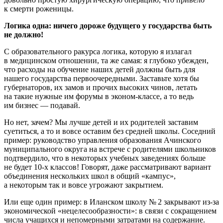
к смерти роженицы.
Логика одна: ничего дороже будущего у государства быть
не должно!
С образовательного ракурса логика, которую я излагал
в медицинском отношении, та же самая: я глубоко убежден,
что расходы на обучение наших детей должны быть для
нашего государства первоочередными. Заставьте хотя бы
губернаторов, их замов и прочих высоких чинов, летать
на такие нужные им форумы в эконом-классе, а то ведь
им бизнес — подавай.
Но нет, зачем? Мы лучше детей и их родителей заставим
суетиться, а то и вовсе оставим без средней школы. Соседний
пример: руководство управления образования Ачинского
муниципального округа на встрече с родителями школьников
подтвердило, что в некоторых учебных заведениях больше
не будет 10-х классов! Говорят, даже рассматривают вариант
объединения нескольких школ в общий «кампус»,
а некоторым так и вовсе угрожают закрытием.
Или еще один пример: в Иланском школу № 2 закрывают из-за
экономической «нецелесообразности»: в связи с сокращением
числа учащихся и непомерными затратами на содержание.