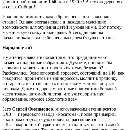
И во второй половине 1940-х и в 1950-х! В глухих деревнях
и селах Сибири!
Надо ли напоминать, какое бремя несла в те годы наша
страна? Однако всегда искала и находила малейшие
возможности для обучения детей и ухода ними. Вот потому
космическую гонку и выиграли. А сегодня нашим
начальничкам важнее бизнес-класс, чем будущее страны.
Народные ли?
Ну а теперь давайте посмотрим, что предпринимают
на местах народные избранники. Думаете, они хотя бы
словами пытаются противостоять этому безумию?
Разбежались: Зеленогорский горсовет, состоящий на 146, как
говорится, процентов из единороссов, молчит в тряпочку
и старается не отсвечивать ни по каким мал-мал острым
поводам. Даже по дорогам, которые волнуют по большей
части только автомобилистов, что уж говорить про
образование, нужное абсолютно всем.
Зато
Сергей Филимонов
, многоуважаемый гендиректор
ЭХЗ — передового завода «Росатома», после праймериз,
в котором он (чудо-чудо) победил, рассыпается
в благодарностях бюджетникам, загнанным на этот самый
праймериз силком. То есть тем же учителям, которые в голос