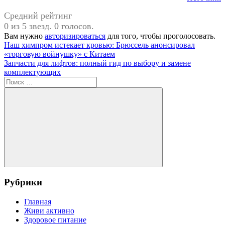
Средний рейтинг
0 из 5 звезд. 0 голосов.
Вам нужно
авторизироваться
для того, чтобы проголосовать.
Навигация
Предыдущая
#Кризис
Наш химпром истекает кровью: Брюссель анонсировал
запись:
образования
«торговую войнушку» с Китаем
по
Следующая
Запчасти для лифтов: полный гид по выбору и замене
записям
запись:
комплектующих
Поиск
для:
Поиск
Рубрики
Главная
Живи активно
Здоровое питание