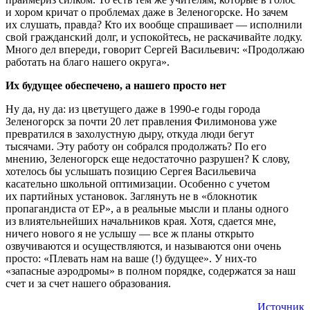
и хором кричат о проблемах даже в Зеленогорске. Но зачем
их слушать, правда? Кто их вообще спрашивает — исполнили
свой гражданский долг, и успокойтесь, не раскачивайте лодку.
Много дел впереди, говорит Сергей Васильевич: «Продолжаю
работать на благо нашего округа».
Их будущее обеспечено, а нашего просто нет
Ну да, ну да: из цветущего даже в 1990-е годы города
Зеленогорск за почти 20 лет правления Филимонова уже
превратился в захолустную дыру, откуда люди бегут
тысячами. Эту работу он собрался продолжать? По его
мнению, Зеленогорск еще недостаточно разрушен? К слову,
хотелось бы услышать позицию Сергея Васильевича
касательно школьной оптимизации. Особенно с учетом
их партийных установок. Заглянуть не в «блокнотик
пропагандиста от ЕР», а в реальные мысли и планы одного
из влиятельнейших начальников края. Хотя, сдается мне,
ничего нового я не услышу — все ж планы открыто
озвучиваются и осуществляются, и называются они очень
просто: «Плевать нам на ваше (!) будущее». У них-то
«запасные аэродромы» в полном порядке, содержатся за наш
счет и за счет нашего образования.
Источник