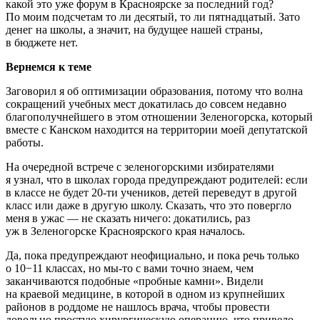
какой это уже форум в Красноярске за последний год?
По моим подсчетам то ли десятый, то ли пятнадцатый. Зато
денег на школы, а значит, на будущее нашей страны,
в бюджете нет.
Вернемся к теме
Заговорил я об оптимизации образования, потому что волна
сокращений учебных мест докатилась до совсем недавно
благополучнейшего в этом отношении Зеленогорска, который
вместе с Канском находится на территории моей депутатской
работы.
На очередной встрече с зеленогорскими избирателями
я узнал, что в школах города предупреждают родителей: если
в классе не будет 20-ти учеников, детей переведут в другой
класс или даже в другую школу. Сказать, что это повергло
меня в ужас — не сказать ничего: докатились, раз
уж в Зеленогорске Красноярского края началось.
Да, пока предупреждают неофициально, и пока речь только
о 10−11 классах, но мы-то с вами точно знаем, чем
заканчиваются подобные «пробные камни». Видели
на краевой медицине, в которой в одном из крупнейших
районов в роддоме не нашлось врача, чтобы провести
довольно простую хирургическую операцию, что привело