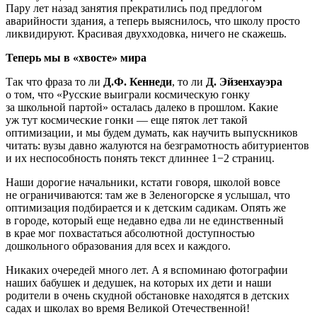
Пару лет назад занятия прекратились под предлогом
аварийности здания, а теперь выяснилось, что школу просто
ликвидируют. Красивая двухходовка, ничего не скажешь.
Теперь мы в «хвосте» мира
Так что фраза то ли
Д.Ф. Кеннеди
, то ли
Д. Эйзенхауэра
о том, что «Русские выиграли космическую гонку
за школьной партой» осталась далеко в прошлом. Какие
уж тут космические гонки — еще пяток лет такой
оптимизации, и мы будем думать, как научить выпускников
читать: вузы давно жалуются на безграмотность абитуриентов
и их неспособность понять текст длиннее 1−2 страниц.
Наши дорогие начальники, кстати говоря, школой вовсе
не ограничиваются: там же в Зеленогорске я услышал, что
оптимизация подбирается и к детским садикам. Опять же
в городе, который еще недавно едва ли не единственный
в крае мог похвастаться абсолютной доступностью
дошкольного образования для всех и каждого.
Никаких очередей много лет. А я вспоминаю фотографии
наших бабушек и дедушек, на которых их дети и наши
родители в очень скудной обстановке находятся в детских
садах и школах во время Великой Отечественной!