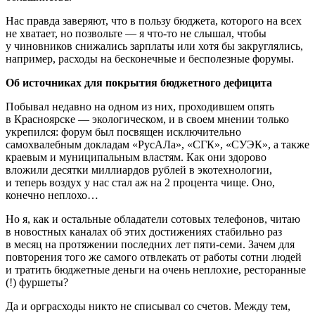
Нас правда заверяют, что в пользу бюджета, которого на всех
не хватает, но позвольте — я что-то не слышал, чтобы
у чиновников снижались зарплаты или хотя бы закруглялись,
например, расходы на бесконечные и бесполезные форумы.
Об источниках для покрытия бюджетного дефицита
Побывал недавно на одном из них, проходившем опять
в Красноярске — экологическом, и в своем мнении только
укрепился: форум был посвящен исключительно
самохвалебным докладам «РусАЛа», «СГК», «СУЭК», а также
краевым и муниципальным властям. Как они здорово
вложили десятки миллиардов рублей в экотехнологии,
и теперь воздух у нас стал аж на 2 процента чище. Оно,
конечно неплохо…
Но я, как и остальные обладатели сотовых телефонов, читаю
в новостных каналах об этих достижениях стабильно раз
в месяц на протяжении последних лет пяти-семи. Зачем для
повторения того же самого отвлекать от работы сотни людей
и тратить бюджетные деньги на очень неплохие, ресторанные
(!) фуршеты?
Да и орграсходы никто не списывал со счетов. Между тем,