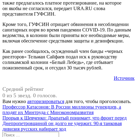
также предлагалось платное протезирование, на которое
он якобы не согласился, передает URA.RU слова
представителя ГУФСИН.
Кроме того, ГУФСИН отрицает обвинения в несоблюдении
санитарных норм во время пандемии COVID-19. По данным
ведомства, в колонии были приняты все необходимые меры,
включая обеспечение средствами защиты и дезинфекции.
Как ранее сообщалось, осужденный член банды «черных
риелторов» Тельман Сайфаев подал иск к руководству
соликамской колонии «Белый Лебедь», где отбывает
пожизненный срок, и отсудил 30 тысяч рублей.
Источник
Средний рейтинг
0 из 5 звезд. 0 голосов.
Вам нужно
авторизироваться
для того, чтобы проголосовать.
Навигация
Предыдущая
#Пермский
Профессор Катасонов: В России миллионы тунеядцев, а
запись:
край
плодят их Минтруда с Минэкономразвития
по
Следующая
Прорыв к Шевченко: Драпатый понимает, что фронт перед
записям
запись:
Днепропетровщиной он долго не удержит. 90-я танковая
дивизия русских набирает ход
Поиск