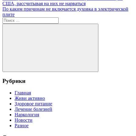
запись:
США, рассчитывая на них не нарваться
по
Следующая
По каким причинам не включается духовка в электрической
записям
запись:
плите
Поиск
для:
Поиск
Рубрики
Главная
Живи активно
Здоровое питание
Лечение болезней
Наркология
Новости
Разное