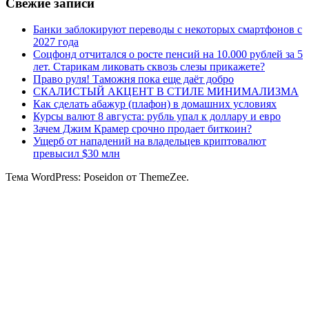
Свежие записи
Банки заблокируют переводы с некоторых смартфонов с
2027 года
Соцфонд отчитался о росте пенсий на 10.000 рублей за 5
лет. Старикам ликовать сквозь слезы прикажете?
Право руля! Таможня пока еще даёт добро
СКАЛИСТЫЙ АКЦЕНТ В СТИЛЕ МИНИМАЛИЗМА
Как сделать абажур (плафон) в домашних условиях
Курсы валют 8 августа: рубль упал к доллару и евро
Зачем Джим Крамер срочно продает биткоин?
Ущерб от нападений на владельцев криптовалют
превысил $30 млн
Тема WordPress: Poseidon от ThemeZee.