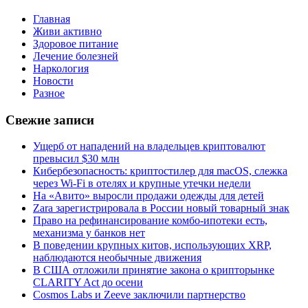
Главная
Живи активно
Здоровое питание
Лечение болезней
Наркология
Новости
Разное
Свежие записи
Ущерб от нападений на владельцев криптовалют
превысил $30 млн
Кибербезопасность: криптостилер для macOS, слежка
через Wi-Fi в отелях и крупные утечки недели
На «Авито» выросли продажи одежды для детей
Zara зарегистрировала в России новый товарный знак
Право на рефинансирование комбо-ипотеки есть,
механизма у банков нет
В поведении крупных китов, использующих XRP,
наблюдаются необычные движения
В США отложили принятие закона о крипторынке
CLARITY Act до осени
Cosmos Labs и Zeeve заключили партнерство