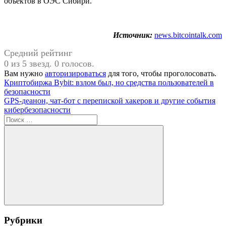
объектов в ОЭС Сибири.
Источник:
news.bitcointalk.com
Средний рейтинг
0 из 5 звезд. 0 голосов.
Вам нужно
авторизироваться
для того, чтобы проголосовать.
Навигация
Предыдущая
Криптобиржа Bybit: взлом был, но средства пользователей в
запись:
безопасности
по
Следующая
GPS-деанон, чат-бот с перепиской хакеров и другие события
записям
запись:
кибербезопасности
Поиск
для:
Поиск
Рубрики