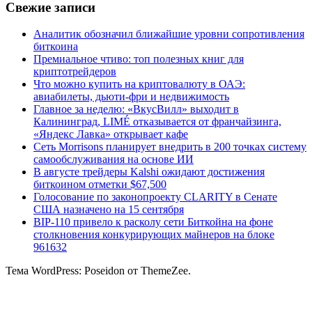
Свежие записи
Аналитик обозначил ближайшие уровни сопротивления
биткоина
Премиальное чтиво: топ полезных книг для
криптотрейдеров
Что можно купить на криптовалюту в ОАЭ:
авиабилеты, дьюти-фри и недвижимость
Главное за неделю: «ВкусВилл» выходит в
Калининград, LIMÉ отказывается от франчайзинга,
«Яндекс Лавка» открывает кафе
Сеть Morrisons планирует внедрить в 200 точках систему
самообслуживания на основе ИИ
В августе трейдеры Kalshi ожидают достижения
биткоином отметки $67,500
Голосование по законопроекту CLARITY в Сенате
США назначено на 15 сентября
BIP-110 привело к расколу сети Биткойна на фоне
столкновения конкурирующих майнеров на блоке
961632
Тема WordPress: Poseidon от ThemeZee.