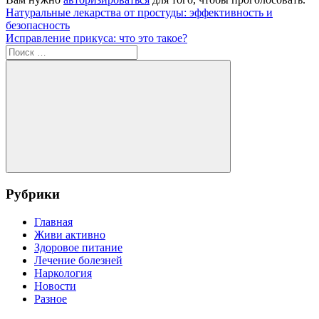
Навигация
Предыдущая
Натуральные лекарства от простуды: эффективность и
запись:
безопасность
по
Следующая
Исправление прикуса: что это такое?
записям
запись:
Поиск
для:
Поиск
Рубрики
Главная
Живи активно
Здоровое питание
Лечение болезней
Наркология
Новости
Разное