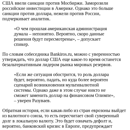
США ввели санкции против Мосбиржи. Заморозили
российские инвестиции в Америке. Однако это больше
санкции против доллара, нежели против России,
подчеркивает аналитик.
«О чем прошлая американская администрация
думала – непонятно. Вероятно, скоро данные
решения будут пересмотрены», – допускает
спикер.
По словам собеседника Bankiros.ru, можно с уверенностью
утверждать, что доллар США еще какое-то время останется
безальтернативным лидером рынка мировых резервов.
«Если же ситуация обострится, то роль доллара
будет, вероятно, падать, но куда более вероятен
сценарий возникновения мультивалютной
системы. Однако даже в этом случае никто не
сможет заменить доллар на финансовом Олимпе»,
– уверен Разуваев.
Обратная история, если какая-либо из стран еврозоны выйдет
из валютного союза, то есть пересчитает свой суверенный
долг в локальную валюту. Это будет означать дефолт и,
вероятно, банковский кризис в Европе, предупреждает