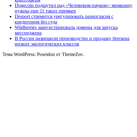
Dogecoin подшутил над «Человеком-пауком»: мемкоину
нужны еще 11 таких премьер
Desport стремится урегулировать разногласия с
кредитором без суда
Wildberries зарегистрировала домены для запуска
мессенджера
В России разрешили производство и продажу бензина
низких экологических классов
Тема WordPress: Poseidon от ThemeZee.