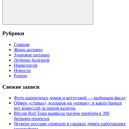
Поиск
Рубрики
Главная
Живи активно
Здоровое питание
Лечение болезней
Наркология
Новости
Разное
Свежие записи
Фото кирпичных домов и коттеджей — выбираем фасад
Обмен «старых» долларов на «новые»: в каких банках
нет комиссий за прием валюты
Bitcoin Red Team выявила тысячи проблем в 390
биткоин-проектах
Четверо россиян спрятали в гаражах девять работающих
криптоферм