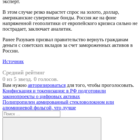
эксперт.
В этом случае резко вырастет спрос на золото, доллар,
американские суверенные бонды. Россия же на фоне
напряженной геополитики от европейского кризиса сильно не
пострадает, заключает аналитик.
Ранее Разуваев призвал правительство вернуть гражданам
деньги с советских вкладов за счет замороженных активов в
России.
Источник
Средний рейтинг
0 из 5 звезд. 0 голосов.
Вам нужно
авторизироваться
для того, чтобы проголосовать.
Навигация
Предыдущая
Конфискация и токенизация: в РФ подготовили
запись:
законопроекты о цифровых активах
по
Следующая
Полипропилен армированный стекловолокном или
записям
запись:
алюминиевой фольгой, что лучше
Поиск
для: