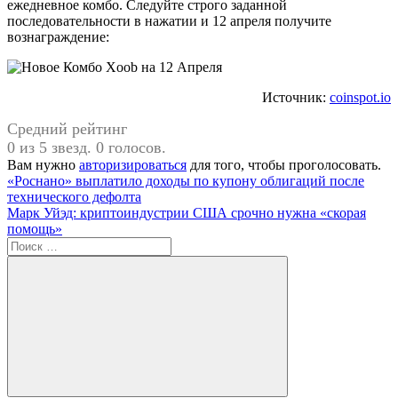
ежедневное комбо. Следуйте строго заданной
последовательности в нажатии и 12 апреля получите
вознаграждение:
Источник:
coinspot.io
Средний рейтинг
0 из 5 звезд. 0 голосов.
Вам нужно
авторизироваться
для того, чтобы проголосовать.
Навигация
Предыдущая
«Роснано» выплатило доходы по купону облигаций после
запись:
технического дефолта
по
Следующая
Марк Уйэд: криптоиндустрии США срочно нужна «скорая
записям
запись:
помощь»
Поиск
для: