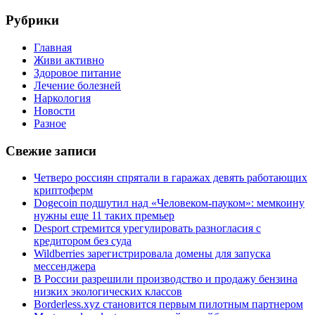
Поиск
Рубрики
Главная
Живи активно
Здоровое питание
Лечение болезней
Наркология
Новости
Разное
Свежие записи
Четверо россиян спрятали в гаражах девять работающих
криптоферм
Dogecoin подшутил над «Человеком-пауком»: мемкоину
нужны еще 11 таких премьер
Desport стремится урегулировать разногласия с
кредитором без суда
Wildberries зарегистрировала домены для запуска
мессенджера
В России разрешили производство и продажу бензина
низких экологических классов
Borderless.xyz становится первым пилотным партнером