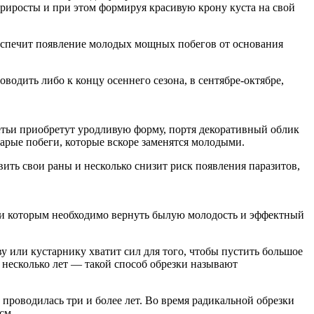
риросты и при этом формируя красивую крону куста на свой
беспечит появление молодых мощных побегов от основания
одить либо к концу осеннего сезона, в сентябре-октябре,
ретьи приобретут уродливую форму, портя декоративный облик
тарые побеги, которые вскоре заменятся молодыми.
вить свои раны и несколько снизит риск появления паразитов,
т и которым необходимо вернуть былую молодость и эффектный
у или кустарнику хватит сил для того, чтобы пустить большое
 несколько лет — такой способ обрезки называют
 проводилась три и более лет. Во время радикальной обрезки
см.