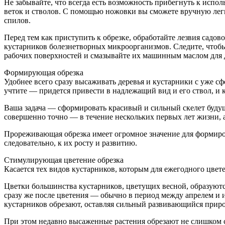
Не забывайте, что всегда есть возможность прибегнуть к исп
веток и стволов. С помощью ножовки вы сможете вручную легк
спилов.
Перед тем как приступить к обрезке, обработайте лезвия садо
кустарников болезнетворных микроорганизмов. Следите, чтобы 
рабочих поверхностей и смазывайте их машинным маслом для
Формирующая обрезка
Удобнее всего сразу высаживать деревья и кустарники с уже 
учтите — придется привести в надлежащий вид и его ствол, и 
Ваша задача — сформировать красивый и сильный скелет будущ
совершенно точно — в течение нескольких первых лет жизни, а 
Прореживающая обрезка имеет огромное значение для формиров
следовательно, к их росту и развитию.
Стимулирующая цветение обрезка
Касается тех видов кустарников, которым для ежегодного цвете
Цветки большинства кустарников, цветущих весной, образуют
сразу же после цветения — обычно в период между апрелем и и
кустарников обрезают, оставляя сильный развивающийся прирос
При этом недавно высаженные растения обрезают не слишком 