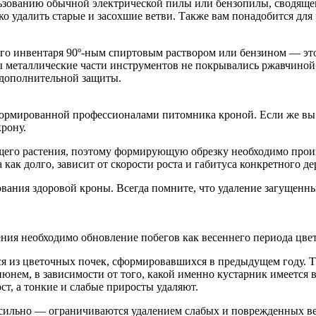
ользованию обычной электрической пилы или бензопилы, сводящ
о удалить старые и засохшие ветви. Также вам понадобится для
вого инвентаря 90º-ным спиртовым раствором или бензином — эт
металлические части инструментов не покрывались ржавчиной. Д
 дополнительной защиты.
сформированной профессионалами питомника кроной. Если же вы 
крону.
его растения, поэтому формирующую обрезку необходимо произв
как долго, зависит от скорости роста и габитуса конкретного де
ания здоровой кроны. Всегда помните, что удаление загущенны
ния необходимо обновление побегов как весеннего периода цвете
ся из цветочных почек, сформировавшихся в предыдущем году. 
юнем, в зависимости от того, какой именно кустарник имеется в
т, а тонкие и слабые приросты удаляют.
сильно — ограничиваются удалением слабых и поврежденных вет