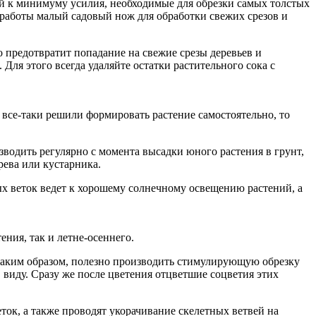
ей к минимуму усилия, необходимые для обрезки самых толстых
 работы малый садовый нож для обработки свежих срезов и
о предотвратит попадание на свежие срезы деревьев и
ля этого всегда удаляйте остатки растительного сока с
все-таки решили формировать растение самостоятельно, то
одить регулярно с момента высадки юного растения в грунт,
рева или кустарника.
х веток ведет к хорошему солнечному освещению растений, а
ния, так и летне-осеннего.
Таким образом, полезно производить стимулирующую обрезку
 виду. Сразу же после цветения отцветшие соцветия этих
ок, а также проводят укорачивание скелетных ветвей на