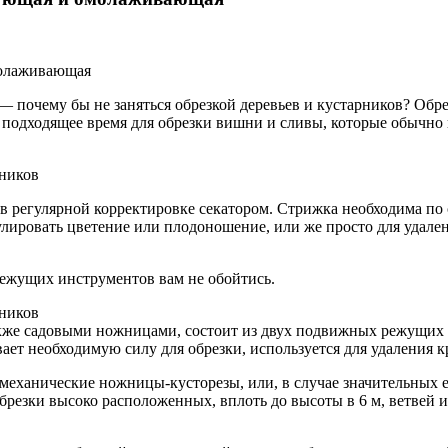
— почему бы не заняться обрезкой деревьев и кустарников? Обре
ас подходящее время для обрезки вишни и сливы, которые обычно 
рников
сь в регулярной корректировке секатором. Стрижка необходима 
улировать цветение или плодоношение, или же просто для удал
 режущих инструментов вам не обойтись.
рников
кже садовыми ножницами, состоит из двух подвижных режущих п
ает необходимую силу для обрезки, используется для удаления 
еханические ножницы-кусторезы, или, в случае значительных ее
резки высоко расположенных, вплоть до высоты в 6 м, ветвей 