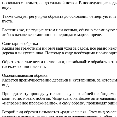
несколько сантиметров до сильной почки. В последующие годы
вкус.
Также следует регулярно обрезать до основания четвертую ил
куста.
Растения же, цветущие летом или осенью, обычно формируют св
либо в начале вегетационного периода: в марте-апреле.
Санитарная обрезка
Каким бы грамотным ни был ваш уход за садом, все равно неко
дерева или кустарника. Поэтому в саду необходимо производит
Обрезая толстые ветки и стволики, не забывайте обрабатывать 
насекомых или плесени.
Омолаживающая обрезка
Касается преимущественно деревьев и кустарников, за которы
вид.
Проводите эту процедуру только в случае крайней необходимост
количество новых побегов. Чаще всего наиболее оптимальным 
«непрерывное прореживание», а саму обрезку производят один р
Второй вид обрезки называется «радикальная». Этот вид омола
удаляют у основания все центральные одревесневшие стебли, а