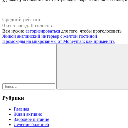
Средний рейтинг
0 из 5 звезд. 0 голосов.
Вам нужно
авторизироваться
для того, чтобы проголосовать.
Навигация
Предыдущая
Живой английский интерьер с желтой гостиной
запись:
Следующая
Промокоды на микрозаймы от Moneyman: как применять
по
запись:
Поиск
записям
для:
Поиск
Рубрики
Главная
Живи активно
Здоровое питание
Лечение болезней