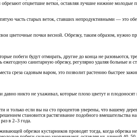
 обрезают отцветшие ветки, оставляя лучшие нижние молодые п
и пятую часть старых веток, ставших непродуктивными — это о
ои цветочные почки весной. Обрезку, таким образом, нужно пров
торые побеги будут отмирать, другие до конца не разовьются, т
ь ежегодную санитарную обрезку, регулярно удаляя больные и с
места среза садовым варом, это позволит растению быстрее зажи
ми давно никто не ухаживал, которые плохо цветут и плодонося
и и только если вы на сто процентов уверены, что вашему дерев
решением становится растягивание подобного вмешательства на
аз в 2–3 года.
живающей обрезки кустарников проводят тогда, когда обрезка не
 молодые побеги сильно укорачивают, оставляя их длиной 40–50 