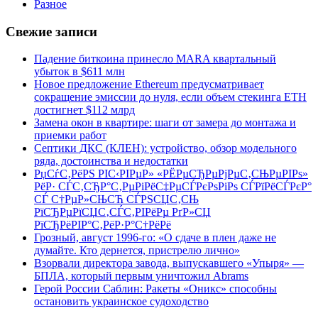
Разное
Свежие записи
Падение биткоина принесло MARA квартальный
убыток в $611 млн
Новое предложение Ethereum предусматривает
сокращение эмиссии до нуля, если объем стекинга ETH
достигнет $112 млрд
Замена окон в квартире: шаги от замера до монтажа и
приемки работ
Септики ДКС (КЛЕН): устройство, обзор модельного
ряда, достоинства и недостатки
РџСѓС‚РёРЅ РІС‹РІРµР» «РЁРµСЂРµРјРµС‚СЊРµРІРѕ»
РёР· СЃС‚СЂР°С‚РµРіРёС‡РµСЃРєРѕРіРѕ СЃРїРёСЃРєР°
СЃ С†РµР»СЊСЋ СЃРЅСЏС‚СЊ
РїСЂРµРїСЏС‚СЃС‚РІРёРµ РґР»СЏ
РїСЂРёРІР°С‚РёР·Р°С†РёРё
Грозный, август 1996-го: «О сдаче в плен даже не
думайте. Кто дернется, пристрелю лично»
Взорвали директора завода, выпускавшего «Упыря» —
БПЛА, который первым уничтожил Abrams
Герой России Саблин: Ракеты «Оникс» способны
остановить украинское судоходство