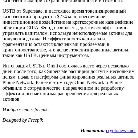
казначейством при сохранении ликвидности и гибкости.
USTB от Superstate, в настоящее время токенизированный
казначейский продукт на $274 млн, обеспечивает
инвестиционное воздействие на краткосрочные казначейские
облигации США. Фонд позволяет держателям эффективно
управлять капиталом, используя неиспользуемые активы для
получения дохода. Неэффективность капитала и
фрагментация остаются ключевыми проблемами в
криптопространстве, что делает токенизированные активы,
такие как USTB, ценным инструментом.
Интеграция USTB в Omni состоялась всего через несколько
дней после того, как Superstate расширил доступ к нескольким
цепям, начав с платформы финансирования реальных активов
Plume Network. Ранее в этом году Omni Network и Plume
объявили о сотрудничестве, направленном на разработку
эффективного механизма распределения для реальных
активов.
Изображение: freepik
Designed by Freepik
Источник:
cryptonews.net