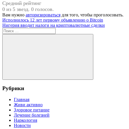
Средний рейтинг
0 из 5 звезд. 0 голосов.
Вам нужно
авторизироваться
для того, чтобы проголосовать.
Навигация
Предыдущая
Исполнилось 12 лет первому объявлению о Bitcoin
запись:
Следующая
Нигерия вводит налоги на криптовалютные сделки
по
запись:
Поиск
записям
для:
Поиск
Рубрики
Главная
Живи активно
Здоровое питание
Лечение болезней
Наркология
Новости