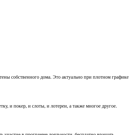
стены собственного дома. Это актуально при плотном графике
у, и покер, и слоты, и лотереи, а также многое другое.
 участие в программе лояльности, бесплатно вращать