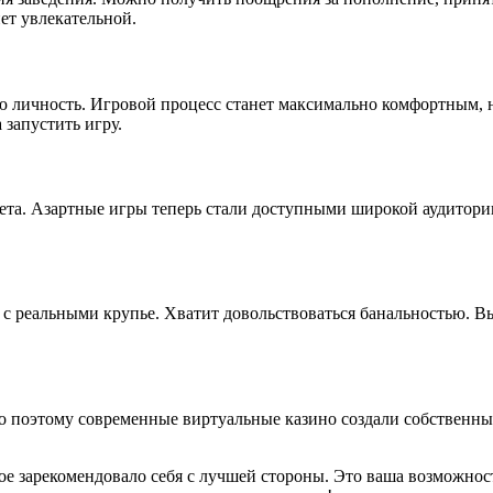
ет увлекательной.
ю личность. Игровой процесс станет максимально комфортным, н
 запустить игру.
та. Азартные игры теперь стали доступными широкой аудитории
 реальными крупье. Хватит довольствоваться банальностью. Вы
но поэтому современные виртуальные казино создали собственн
ое зарекомендовало себя с лучшей стороны. Это ваша возможност