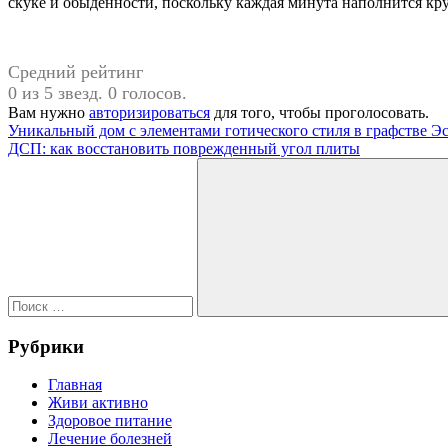
скуке и обыденности, поскольку каждая минута наполнится кр
Средний рейтинг
0 из 5 звезд. 0 голосов.
Вам нужно
авторизироваться
для того, чтобы проголосовать.
Навигация
Предыдущая
Уникальный дом с элементами готического стиля в графстве Э
запись:
Следующая
ДСП: как восстановить поврежденный угол плиты
по
запись:
Поиск
записям
для:
Поиск
Рубрики
Главная
Живи активно
Здоровое питание
Лечение болезней