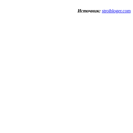
Источник:
stroibloger.com