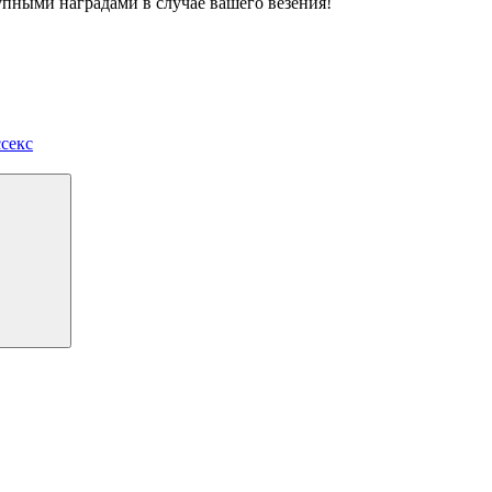
упными наградами в случае вашего везения!
ссекс