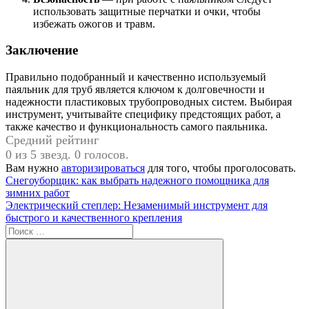
использовать защитные перчатки и очки, чтобы
избежать ожогов и травм.
Заключение
Правильно подобранный и качественно используемый
паяльник для труб является ключом к долговечности и
надежности пластиковых трубопроводных систем. Выбирая
инструмент, учитывайте специфику предстоящих работ, а
также качество и функциональность самого паяльника.
Средний рейтинг
0 из 5 звезд. 0 голосов.
Вам нужно
авторизироваться
для того, чтобы проголосовать.
Навигация
Предыдущая
Снегоуборщик: как выбрать надежного помощника для
запись:
зимних работ
по
Следующая
Электрический степлер: Незаменимый инструмент для
записям
запись:
быстрого и качественного крепления
Поиск
для: