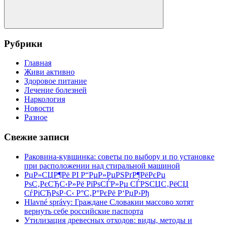
Поиск
Рубрики
Главная
Живи активно
Здоровое питание
Лечение болезней
Наркология
Новости
Разное
Свежие записи
Раковина-кувшинка: советы по выбору и по установке
при расположении над стиральной машиной
РџР»СЏР¶Рё РІ Р“РµР»РµРЅРґР¶РёРєРµ
РѕС‚РєСЂС‹Р»Рё РїРѕСЃР»Рµ СЃРЅСЏС‚РёСЏ
СѓРіСЂРѕР·С‹ Р°С‚Р°РєРё Р‘РџР›Рђ
Hlavné správy: Граждане Словакии массово хотят
вернуть себе российские паспорта
Утилизация древесных отходов: виды, методы и