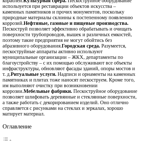
кораблей.
Культурная сфера.
Пескоструйное оборудование
используется при реставрации объектов искусства –
каменных памятников и прочих монументов, поскольку
природные материалы склонны к постепенному появлению
коррозий.
Нефтяные, газовые и пищевые производства.
Пескоструй позволяет эффективно обрабатывать и очищать
поверхности трубопроводов, вышек и различных емкостей,
поэтому такие предприятия не могут обойтись без
абразивного оборудования.
Городская среда.
Разумеется,
пескоструйные аппараты активно используют
муниципальные организации – ЖКХ, департаменты по
благоустройству – с их помощью обслуживают все объекты
инфраструктуры, обновляют фасады зданий, опоры мостов и
т. д.
Ритуальные услуги.
Надписи и орнаменты на каменных
памятниках и плитах тоже наносят пескоструем. Кроме того,
им выполняют очистку при возникновении
коррозии.
Мебельные фабрики.
Пескоструйное оборудование
позволяет шлифовать деревянные и стеклянные поверхности,
а также работать с декорированием изделий. Оно отлично
справляется с рисунками на стеклах и зеркалах, хорошо
матирует материал.
Оглавление