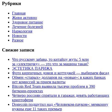
Рубрики
Главная
Живи активно
Здоровое питание
Лечение болезней
Наркология
Новости
Разное
Свежие записи
Что русскому забава, то китайцу жуть: 5 млн
за «электричку» — это что за машина такая?
ЭСТЕТИКА ПАРИЖА
Фото кирпичных домов и коттеджей — выбираем фасад
Обмен «старых» долларов на «новые»: в каких банках
нет комиссий за прием валюты
Bitcoin Red Team выявила тысячи проблем в 390
биткоин-проектах
Четверо россиян спрятали в гаражах девять работающих
криптоферм
Dogecoin подшутил над «Человеком-пауком»: мемкоину
нужны еще 11 таких премьер