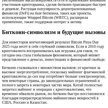
увеличившие масштабируемость сети и привлекшее внимание
участников крипторынка, сделав биткоин-транзакции быстрее
и дешевле. Растущая популярность децентрализованных
финансов (DeFi) на базе биткоина, таких как проекты,
использующие Wrapped Bitcoin (WBTC), расширила
применение, также поддержав интерес к активу.
Биткоин-символизм и будущие вызовы
Для инвесторов впечатляющий результат Bitcoin Pizza Day
2025 года несет в себе глубокий символизм. Если в 2010 году
криптовалюта воспринималась как игрушка для гиков, то
сегодня она стала глобальным феноменом, который меняет
представление о деньгах, инвестициях и финансовой свободе.
Биткоин сталкивался с множеством вызовов: от критики за
высокое энергопотребление, поскольку майнинг флагманской
криптовалюты до сих пор потребляет больше электроэнергии,
чем некоторые страны, до законодательных ограничений и
полного запрета в некоторых частях мира. Китай полностью
запретил майнинг и операции с криптовалютами, что
временно обвалило рынок, но биткоин быстро восстановился
благодаря перераспределению майнинговых мощностей в
США, Россию и Казахстан.