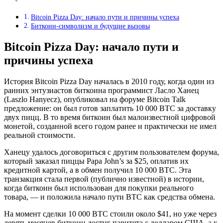
Bitcoin Pizza Day: начало пути и причины успеха
Биткоин-символизм и будущие вызовы
Bitcoin Pizza Day: начало пути и
причины успеха
История Bitcoin Pizza Day началась в 2010 году, когда один из
ранних энтузиастов биткоина программист Ласло Ханец
(Laszlo Hanyecz), опубликовал на форуме Bitcoin Talk
предложение: он был готов заплатить 10 000 BTC за доставку
двух пицц. В то время биткоин был малоизвестной цифровой
монетой, созданной всего годом ранее и практически не имел
реальной стоимости.
Ханецу удалось договориться с другим пользователем форума,
который заказал пиццы Papa John’s за $25, оплатив их
кредитной картой, а в обмен получил 10 000 BTC. Эта
транзакция стала первой (публично известной) в истории,
когда биткоин был использован для покупки реального
товара, — и положила начало пути BTC как средства обмена.
На момент сделки 10 000 BTC стоили около $41, но уже через
девять месяцев биткоин достиг паритета с долларом США, а к