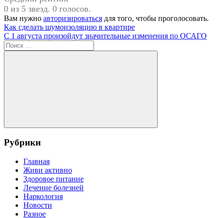
0 из 5 звезд. 0 голосов.
Вам нужно
авторизироваться
для того, чтобы проголосовать.
Навигация
Предыдущая
Как сделать шумоизоляцию в квартире
запись:
Следующая
С 1 августа произойдут значительные изменения по ОСАГО
по
запись:
Поиск
записям
для:
Поиск
Рубрики
Главная
Живи активно
Здоровое питание
Лечение болезней
Наркология
Новости
Разное