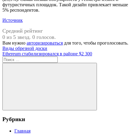
футуристичных площадок. Такой дизайн привлекает меньше
5% респондентов.
Источник
Средний рейтинг
0 из 5 звезд. 0 голосов.
Вам нужно
авторизироваться
для того, чтобы проголосовать.
Навигация
Предыдущая
Виды обрезной доски
запись:
Следующая
Ethereum стабилизировался в районе $2 300
по
запись:
Поиск
записям
для:
Поиск
Рубрики
Главная