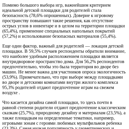
Помимо большого выбора игр, важнейшим критерием
идеальной детской площадки для родителей стала
безопасность (78,6% опрошенных). Доверие к игровому
пространству повышают такие решения, как отсутствие
острых углов в инвентаре и в целом на территории площадки
(65,4%), применение специальных напольных покрытий
(57,2%) и использование безопасных материалов (55,4%).
Еще один фактор, важный для родителей — локация детской
площадки. В 59,5% случаев респонденты обратили внимание,
что наиболее удобным расположением площадки является
внутридворовое пространство дома. Для 56,2% респондентов
предпочтительно, чтобы это была территория во дворе без
машин. Не менее важна для участников опроса экологичность
(53,9%). Примечательно, что при выборе между площадками
во дворе и детскими комнатами внутри жилого комплекса
95,3% родителей отдают предпочтение играм на свежем
воздухе .
Что касается дизайна самой площадки, то здесь почти в
равной степени родители отдают предпочтение классическим
сказкам (25,7%), природному дизайну и материалам (23,5%), а
также площадкам на определенные тематики, например,
игровыми зонам с героями любимых мультфильмов ребенка
(23,3%). Самая низкая популярность у геометрических и