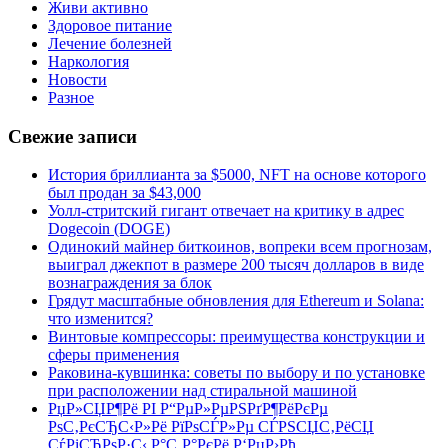
Живи активно
Здоровое питание
Лечение болезней
Наркология
Новости
Разное
Свежие записи
История бриллианта за $5000, NFT на основе которого
был продан за $43,000
Уолл-стритский гигант отвечает на критику в адрес
Dogecoin (DOGE)
Одинокий майнер биткоинов, вопреки всем прогнозам,
выиграл джекпот в размере 200 тысяч долларов в виде
вознаграждения за блок
Грядут масштабные обновления для Ethereum и Solana:
что изменится?
Винтовые компрессоры: преимущества конструкции и
сферы применения
Раковина-кувшинка: советы по выбору и по установке
при расположении над стиральной машиной
РџР»СЏР¶Рё РІ Р“РµР»РµРЅРґР¶РёРєРµ
РѕС‚РєСЂС‹Р»Рё РїРѕСЃР»Рµ СЃРЅСЏС‚РёСЏ
СѓРіСЂРѕР·С‹ Р°С‚Р°РєРё Р‘РџР›Рђ