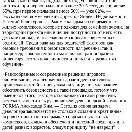
Московской области, подходящих под условия льготной
ипотеки, при первоначальном взносе 20% сегодня составляет
65%, при первоначальном взносе 50% — уже 82%, —
рассказывает коммерческий директор Яндекс Недвижимости
Евгений Белокуров. — Рядом с каждым из современных
жилых комплексов, которые подходят для семейной жизни, на
территории проекта или в пешей доступности от него есть
детские площадки, отвечающие запросам современных
родителей. Среди важных для родителей факторов как
базовые требования к безопасности для ребенка, так и,
например, к экологичности материалов, разнообразию
инвентаря, его технологичности и пользе для развития и
обучения».
«Разнообразные и современные решения игрового
оборудования, его необычный дизайн действительно
привлекают детей к прогулкам на улице, но куда важнее
обеспечить безопасность на такой площадке, потому что
именно от этого фактора отталкиваются сами родители, —
отмечает заместитель руководителя девелоперской компании
FORMA Александр Ким. — Сегодня основная задача
девелопера заключается не столько в создании креативных
игровых пространств в рамках современных жилых
комплексов, сколько в обеспечении полезной среды для игр
детей разных возрастов, следуя принципу “не навреди”».