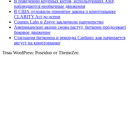
В поведении крупных китов, использующих XRP,
наблюдаются необычные движения
В США отложили принятие закона о крипторынке
CLARITY Act до осени
Cosmos Labs и Zeeve заключили партнерство
Американские акции снова растут, биткоин продолжает
боковое движение
Стагнация биткоина и рекорды Cardano: как начинается
август на крипторынке
Тема WordPress: Poseidon от ThemeZee.