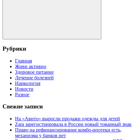
Поиск
Рубрики
Главная
Живи активно
Здоровое питание
Лечение болезней
Наркология
Новости
Разное
Свежие записи
На «Авито» выросли продажи одежды для детей
Zara зарегистрировала в России новый товарный знак
Право на рефинансирование комбо-ипотеки есть,
механизма у банков нет