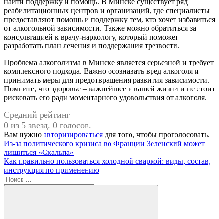
найти поддержку и помощь. В Минске существует ряд
реабилитационных центров и организаций, где специалисты
предоставляют помощь и поддержку тем, кто хочет избавиться
от алкогольной зависимости. Также можно обратиться за
консультацией к врачу-наркологу, который поможет
разработать план лечения и поддержания трезвости.
Проблема алкоголизма в Минске является серьезной и требует
комплексного подхода. Важно осознавать вред алкоголя и
принимать меры для предотвращения развития зависимости.
Помните, что здоровье – важнейшее в вашей жизни и не стоит
рисковать его ради моментарного удовольствия от алкоголя.
Средний рейтинг
0 из 5 звезд. 0 голосов.
Вам нужно
авторизироваться
для того, чтобы проголосовать.
Навигация
Предыдущая
Из-за политического кризиса во Франции Зеленский может
запись:
лишиться «Скальпа»
по
Следующая
Как правильно пользоваться холодной сваркой: виды, состав,
записям
запись:
инструкция по применению
Поиск
для: