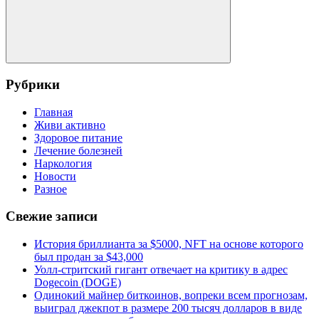
Поиск
Рубрики
Главная
Живи активно
Здоровое питание
Лечение болезней
Наркология
Новости
Разное
Свежие записи
История бриллианта за $5000, NFT на основе которого
был продан за $43,000
Уолл-стритский гигант отвечает на критику в адрес
Dogecoin (DOGE)
Одинокий майнер биткоинов, вопреки всем прогнозам,
выиграл джекпот в размере 200 тысяч долларов в виде