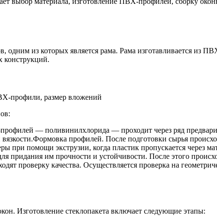
ает выбор материала, изготовление ПВХ-профилей, сборку оконн
в, одним из которых является рама. Рама изготавливается из 
х конструкций.
ов:
-профилей — поливинилхлорида — проходит через ряд предварит
и вязкости.Формовка профилей. После подготовки сырья проис
ы при помощи экструзии, когда пластик пропускается через м
я придания им прочности и устойчивости. После этого происхо
ходят проверку качества. Осуществляется проверка на геометри
кон. Изготовление стеклопакета включает следующие этапы: