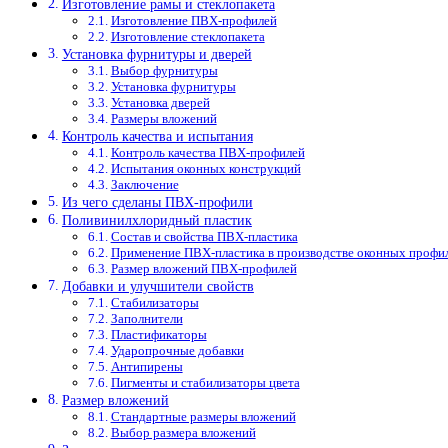
Изготовление рамы и стеклопакета
Изготовление ПВХ-профилей
Изготовление стеклопакета
Установка фурнитуры и дверей
Выбор фурнитуры
Установка фурнитуры
Установка дверей
Размеры вложений
Контроль качества и испытания
Контроль качества ПВХ-профилей
Испытания оконных конструкций
Заключение
Из чего сделаны ПВХ-профили
Поливинилхлоридный пластик
Состав и свойства ПВХ-пластика
Применение ПВХ-пластика в производстве оконных профи
Размер вложений ПВХ-профилей
Добавки и улучшители свойств
Стабилизаторы
Заполнители
Пластификаторы
Ударопрочные добавки
Антипирены
Пигменты и стабилизаторы цвета
Размер вложений
Стандартные размеры вложений
Выбор размера вложений