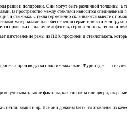
путем резки и полировки. Они могут быть различной толщины, а
лами. В пространство между стеклами наносится специальный г
ация и стыковка. Стекла герметично склеиваются вместе с помо
альными материалами для обеспечения герметичности конструкци
ется проверка на наличие дефектов, герметичность, тепло- и зв
ает изготовление рамы из ПВХ-профилей и стеклопакета, котор
 процесса производства пластиковых окон. Фурнитура — это спе
мо учитывать такие факторы, как тип окна или двери, их размер
, петли, замки и др. Все они должны быть изготовлены из каче