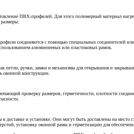
товление ПВХ-профилей. Для этого полимерный материал нагрева
 размеры.
офили соединяются с помощью специальных соединителей или м
 использованием алюминиевых или пластиковых рамок.
 как петли, ручки, замки и механизмы для открывания и закрыв
ь оконной конструкции.
ключающий проверку размеров, герметичности, плотности соедин
пасности.
 к доставке и установке. Они могут быть доставлены на место 
верстий, установку оконной рамы и герметизацию для обеспечени