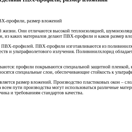
 жизни. Они отличаются высокой теплоизоляцией, шумоизоляцией
н, из каких материалов делают ПВХ-профили и каков размер вл
ия ПВХ-профилей. ПВХ-профили изготавливаются из поливинилхл
ств и ультрафиолетового излучения. Поливинилхлорид обладает
аются: профили покрываются специальной защитной пленкой, к
осятся специальные слои, обеспечивающие стойкость к ультра
вляется размер вложений. Производство пластиковых окон – с
всем пути производства могут использоваться различные матер
ика и требованиям стандартов качества.