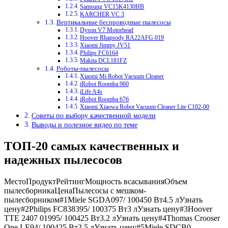
Samsung VC15K4130HB
KARCHER VC 3
Вертикальные беспроводные пылесосы
Dyson V7 Motorhead
Hoover Rhapsody RA22AFG 019
Xiaomi Jimmy JV51
Philips FC6164
Makita DCL181FZ
Роботы-пылесосы
Xiaomi Mi Robot Vacuum Cleaner
iRobot Roomba 960
iLife A4s
iRobot Roomba 676
Xiaomi Xiaowa Robot Vacuum Cleaner Lite C102-00
Советы по выбору качественной модели
Выводы и полезное видео по теме
ТОП-20 самых качественных и
надежных пылесосов
МестоПродуктРейтингМощность всасыванияОбъем
пылесборникаЦенаПылесосы с мешком-
пылесборником#1Miele SGDA097/ 100450 Вт4.5 лУзнать
цену#2Philips FC838395/ 100375 Вт3 лУзнать цену#3Hoover
TTE 2407 01995/ 100425 Вт3.2 лУзнать цену#4Thomas Crooser
One LE94/ 100425 Вт3.5 лУзнать цену#5Miele SDCB0