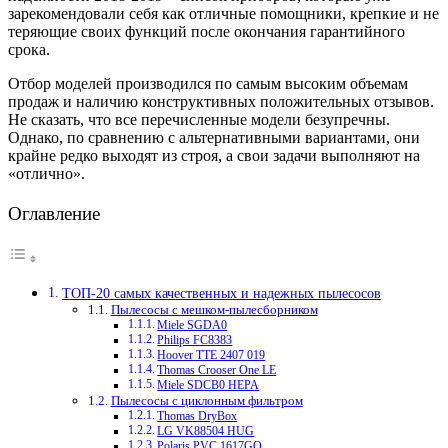
зарекомендовали себя как отличные помощники, крепкие и не
теряющие своих функций после окончания гарантийного
срока.
Отбор моделей производился по самым высоким объемам
продаж и наличию конструктивных положительных отзывов.
Не сказать, что все перечисленные модели безупречны.
Однако, по сравнению с альтернативными вариантами, они
крайне редко выходят из строя, а свои задачи выполняют на
«отлично».
Оглавление
ТОП-20 самых качественных и надежных пылесосов
Пылесосы с мешком-пылесборником
Miele SGDA0
Philips FC8383
Hoover TTE 2407 019
Thomas Crooser One LE
Miele SDCB0 HEPA
Пылесосы с циклонным фильтром
Thomas DryBox
LG VK88504 HUG
Polaris PVC 1617GO