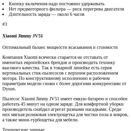
Кнопку включения надо постоянно удерживать
Нет предмоторного фильтра — риск перегрева двигателя
Длительность заряда — около 6 часов
#3
Xiaomi Jimmy JV51
Оптимальный баланс мощности всасывания и стоимости
Компания Xiaomi всячески старается не отставать от
именитых европейских брендов и производить технику
высокого качества. Так в товарной линейке есть серия
вертикальных стик-пылесосов с верхним расположением
мотора. По конструктивному исполнению и рабочим
параметрам модели схожи с более дорогими конкурентами от
Dyson.
Пылесос Xiaomi Jimmy JV51 имеет емкую батарею и способен
работать 45 минут на одном заряде. Для комфортной уборки
производитель снабдил агрегат разными насадками. Среди
них мягкая роликовая электрощетка для чистки пола и ковров,
а также мини-турбощетка для мебели.
Технические данные: