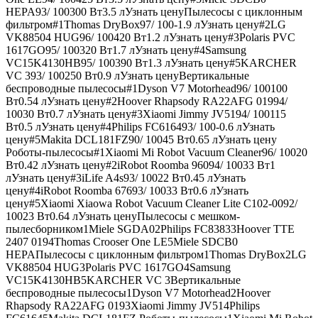
HEPA93/ 100300 Вт3.5 лУзнать ценуПылесосы с циклонным
фильтром#1Thomas DryBox97/ 100-1.9 лУзнать цену#2LG
VK88504 HUG96/ 100420 Вт1.2 лУзнать цену#3Polaris PVC
1617GO95/ 100320 Вт1.7 лУзнать цену#4Samsung
VC15K4130HB95/ 100390 Вт1.3 лУзнать цену#5KARCHER
VC 393/ 100250 Вт0.9 лУзнать ценуВертикальные
беспроводные пылесосы#1Dyson V7 Motorhead96/ 100100
Вт0.54 лУзнать цену#2Hoover Rhapsody RA22AFG 01994/
10030 Вт0.7 лУзнать цену#3Xiaomi Jimmy JV5194/ 100115
Вт0.5 лУзнать цену#4Philips FC616493/ 100-0.6 лУзнать
цену#5Makita DCL181FZ90/ 10045 Вт0.65 лУзнать цену
Роботы-пылесосы#1Xiaomi Mi Robot Vacuum Cleaner96/ 10020
Вт0.42 лУзнать цену#2iRobot Roomba 96094/ 10033 Вт1
лУзнать цену#3iLife A4s93/ 10022 Вт0.45 лУзнать
цену#4iRobot Roomba 67693/ 10033 Вт0.6 лУзнать
цену#5Xiaomi Xiaowa Robot Vacuum Cleaner Lite C102-0092/
10023 Вт0.64 лУзнать ценуПылесосы с мешком-
пылесборником1Miele SGDA02Philips FC83833Hoover TTE
2407 0194Thomas Crooser One LE5Miele SDCB0
HEPAПылесосы с циклонным фильтром1Thomas DryBox2LG
VK88504 HUG3Polaris PVC 1617GO4Samsung
VC15K4130HB5KARCHER VC 3Вертикальные
беспроводные пылесосы1Dyson V7 Motorhead2Hoover
Rhapsody RA22AFG 0193Xiaomi Jimmy JV514Philips