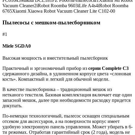
FC61645Makita DCL181FZ Роботы-пылесосы1Xiaomi Mi Robot
Vacuum Cleaner2iRobot Roomba 9603iLife A4s4iRobot Roomba
6765Xiaomi Xiaowa Robot Vacuum Cleaner Lite C102-00
Пылесосы с мешком-пылесборником
#1
Miele SGDA0
Высокая мощность и вместительный пылесборник
Практичный и эргономичный прибор из
серии Complete C3
сдержанного дизайна, в удлиненном корпусе цвета «слоновая
кость». Компактный и легкий для обычной модели.
В качестве пылесборника – традиционный мешок из
нетканого текстиля. Базовая комплектация включает еще один
запасной мешок, далее при необходимости расходку придется
докупать.
По-немецки технологичный, пылесос оснащен специальным
отсеком для аксессуаров, а на поверхности корпус имеет
удобную электронную панель управления. Может убирать в 6-
ти режимах. Отработав гарантийный срок (2 года), модель не