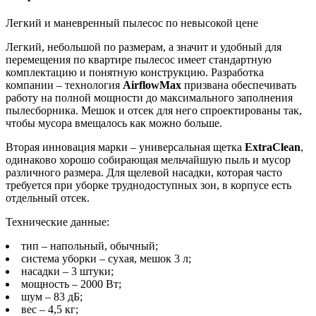
Легкий и маневренный пылесос по невысокой цене
Легкий, небольшой по размерам, а значит и удобный для
перемещения по квартире пылесос имеет стандартную
комплектацию и понятную конструкцию. Разработка
компании – технология
AirflowMax
призвана обеспечивать
работу на полной мощности до максимального заполнения
пылесборника. Мешок и отсек для него спроектированы так,
чтобы мусора вмещалось как можно больше.
Вторая инновация марки – универсальная щетка
ExtraClean
,
одинаково хорошо собирающая мельчайшую пыль и мусор
различного размера. Для щелевой насадки, которая часто
требуется при уборке труднодоступных зон, в корпусе есть
отдельный отсек.
Технические данные:
тип – напольный, обычный;
система уборки – сухая, мешок 3 л;
насадки – 3 штуки;
мощность – 2000 Вт;
шум – 83 дБ;
вес – 4,5 кг;