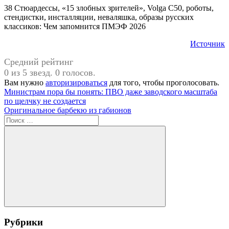
38 Стюардессы, «15 злобных зрителей», Volga C50, роботы,
стендистки, инсталляции, неваляшка, образы русских
классиков: Чем запомнится ПМЭФ 2026
Источник
Средний рейтинг
0 из 5 звезд. 0 голосов.
Вам нужно
авторизироваться
для того, чтобы проголосовать.
Навигация
Предыдущая
#Мужской
Министрам пора бы понять: ПВО даже заводского масштаба
запись:
климакс
по щелчку не создается
по
Следующая
Оригинальное барбекю из габионов
записям
запись:
Поиск
для:
Поиск
Рубрики