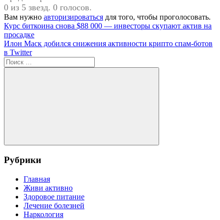
0 из 5 звезд. 0 голосов.
Вам нужно
авторизироваться
для того, чтобы проголосовать.
Навигация
Предыдущая
Курс биткоина снова $88 000 — инвесторы скупают актив на
запись:
просадке
по
Следующая
Илон Маск добился снижения активности крипто спам-ботов
записям
запись:
в Twitter
Поиск
для:
Поиск
Рубрики
Главная
Живи активно
Здоровое питание
Лечение болезней
Наркология