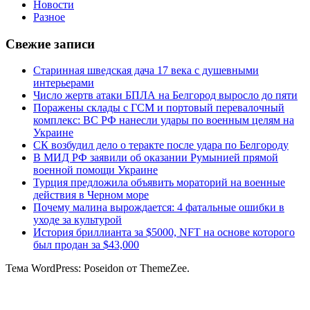
Новости
Разное
Свежие записи
Старинная шведская дача 17 века с душевными
интерьерами
Число жертв атаки БПЛА на Белгород выросло до пяти
Поражены склады с ГСМ и портовый перевалочный
комплекс: ВС РФ нанесли удары по военным целям на
Украине
СК возбудил дело о теракте после удара по Белгороду
В МИД РФ заявили об оказании Румынией прямой
военной помощи Украине
Турция предложила объявить мораторий на военные
действия в Черном море
Почему малина вырождается: 4 фатальные ошибки в
уходе за культурой
История бриллианта за $5000, NFT на основе которого
был продан за $43,000
Тема WordPress: Poseidon от ThemeZee.