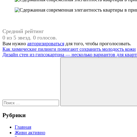
Средний рейтинг
0 из 5 звезд. 0 голосов.
Вам нужно
авторизироваться
для того, чтобы проголосовать.
Навигация
Предыдущая
бежевый
Как химические пилинги помогают сохранить молодость кожи
запись:
Следующая
цвет
Дизайн стен из гипсокартона — несколько вариантов для квар
по
запись:
Поиск
записям
для:
Поиск
Рубрики
Главная
Живи активно