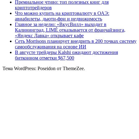
Премиальное чтиво: топ полезных книг для
криптотрейдеров
Что можно купить на криптовалюту в ОАЭ:
авиабилеты, дьюти-фри и недвижимость
Главное за неделю: «ВкусВилл» выходит в
Калининград, LIMÉ отказывается от франчайзинга,
«Яндекс Лавка» открывает кафе
Сеть Morrisons планирует внедрить в 200 точках систему
самообслуживания на основе ИИ
В августе трейдеры Kalshi ожидают достижения
биткоином отметки $67,500
Тема WordPress: Poseidon от ThemeZee.