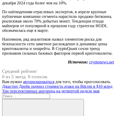
декабря 2024 года более чем на 10%.
По наблюдениям отраслевых экспертов, в апреле крупные
публичные компании сегмента нарастили продажи биткоина,
реализовав около 70% добытых монет. Тенденция отхода
майнеров от популярной в прошлом году стратегии HODL
обозначилась еще в марте.
Напомним, ряд аналитиков назвал элементом риска для
безопасности сети заметное расхождение в динамике цены
криптовалюты и хешрейта. В CryptoQuant сочли тренд
признаком сильных базовых факторов первой криптовалюты.
Источник:
cryptonews.net
Средний рейтинг
0 из 5 звезд. 0 голосов.
Вам нужно
авторизироваться
для того, чтобы проголосовать.
Навигация
Предыдущая
Джастин Дрейк оценил стоимость атаки на Bitcoin в $10 млрд
запись:
Следующая
Три перспективных аирдропа на четвертой неделе мая
по
запись:
Поиск
записям
для: