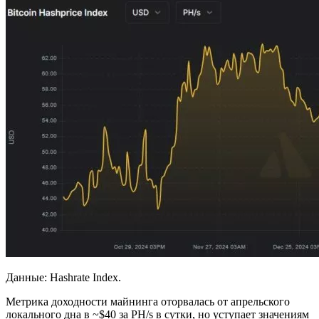
Данные: Hashrate Index.
Метрика доходности майнинга оторвалась от апрельского
локального дна в ~$40 за PH/s в сутки, но уступает значениям