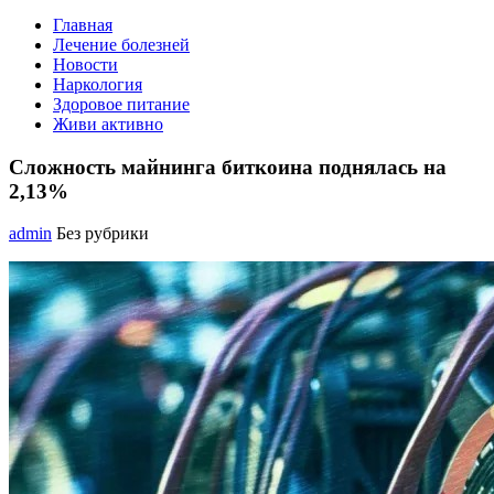
Главная
Лечение болезней
Новости
Наркология
Здоровое питание
Живи активно
Сложность майнинга биткоина поднялась на
2,13%
admin
Без рубрики