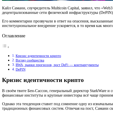
Кайл Самани, соучредитель Multicoin Capital, заявил, что «W
децентрализованные сети физической инфраструктуры (DePIN)
Его комментарии прозвучали в ответ на опасения, высказанны
институциональное внедрение ускоряется, в то время как мног
Оглавление
Кризис идентичности крипто
Взгляд сообщества
RWA, рынки прогнозов, рост DeFi — контраргументы
DePIN
Кризис идентичности крипто
В своём твите Бен-Сассон, генеральный директор StarkWare и 
финансовые институты и крупные инвесторы всё чаще прини
Однако эта тенденция ставит под сомнение одну из изначальн
традиционных финансовых систем. Отвечая на пост, Самани ск