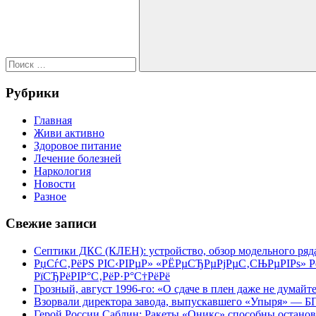
Поиск
Рубрики
Главная
Живи активно
Здоровое питание
Лечение болезней
Наркология
Новости
Разное
Свежие записи
Септики ДКС (КЛЕН): устройство, обзор модельного ряда
РџСѓС‚РёРЅ РІС‹РІРµР» «РЁРµСЂРµРјРµС‚СЊРµРІРѕ» 
РїСЂРёРІР°С‚РёР·Р°С†РёРё
Грозный, август 1996-го: «О сдаче в плен даже не думайт
Взорвали директора завода, выпускавшего «Упыря» — 
Герой России Саблин: Ракеты «Оникс» способны останов