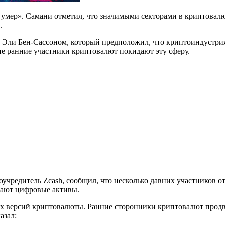
eb3 умер». Самани отметил, что значимыми секторами в криптова
.
е Эли Бен-Сассоном, который предположил, что криптоиндустрия 
ие ранние участники криптовалют покидают эту сферу.
соучредитель Zcash, сообщил, что несколько давних участников
мают цифровые активы.
ых версий криптовалюты. Ранние сторонники криптовалют продв
азал: