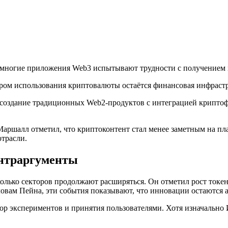
о многие приложения Web3 испытывают трудности с получением 
ром использования криптовалюты остаётся финансовая инфрастр
оздание традиционных Web2-продуктов с интеграцией криптофин
аршалл отметил, что криптоконтент стал менее заметным на пла
трасли.
онтраргументы
колько секторов продолжают расширяться. Он отметил рост ток
ловам Пейна, эти события показывают, что инновации остаются 
ор экспериментов и принятия пользователями. Хотя изначально 