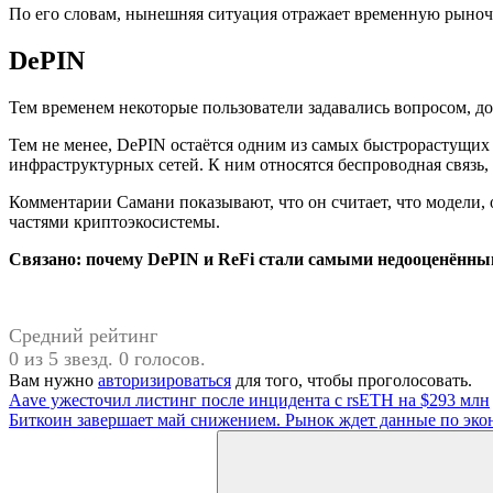
По его словам, нынешняя ситуация отражает временную рыночн
DePIN
Тем временем некоторые пользователи задавались вопросом, до
Тем не менее, DePIN остаётся одним из самых быстрорастущих
инфраструктурных сетей. К ним относятся беспроводная связь,
Комментарии Самани показывают, что он считает, что модели,
частями криптоэкосистемы.
Связано:
почему DePIN и ReFi стали самыми недооценённы
Средний рейтинг
0 из 5 звезд. 0 голосов.
Вам нужно
авторизироваться
для того, чтобы проголосовать.
Навигация
Предыдущая
Aave ужесточил листинг после инцидента с rsETH на $293 млн
запись:
Следующая
Биткоин завершает май снижением. Рынок ждет данные по э
по
запись:
Поиск
записям
для: