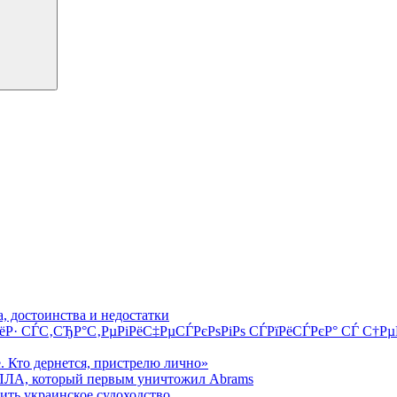
, достоинства и недостатки
РёР· СЃС‚СЂР°С‚РµРіРёС‡РµСЃРєРѕРіРѕ СЃРїРёСЃРєР° СЃ С
е. Кто дернется, пристрелю лично»
БПЛА, который первым уничтожил Abrams
ить украинское судоходство