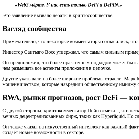
«Web3 мёртв. У нас есть только DeFi и DePIN.»
Это заявление вызвало дебаты в криптосообществе.
Взгляд сообщества
Примечательно, что некоторые комментаторы согласились, чт
Инвестор Сантьяго Восс утверждал, что самым сильным приме
Он предположил, что более практичным подходом может быть с
чем размещать все аспекты приложения в цепочке.
Другие указывали на более широкие проблемы отрасли. Марк М
мошенничеством, которые навредили общественному имиджу о
RWA, рынки прогнозов, рост DeFi — к
С другой стороны, криптокомментатор Пейн отметил , что нес
вечных децентрализованных бирж, таких как Hyperliquid. По с
Он также указал на искусственный интеллект как важный факт
создаёт новые возможности в секторе.