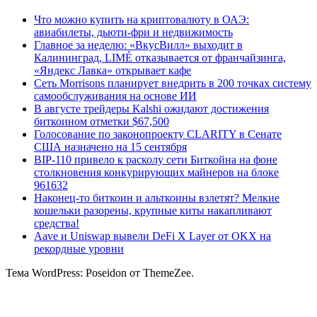
Что можно купить на криптовалюту в ОАЭ:
авиабилеты, дьюти-фри и недвижимость
Главное за неделю: «ВкусВилл» выходит в
Калининград, LIMÉ отказывается от франчайзинга,
«Яндекс Лавка» открывает кафе
Сеть Morrisons планирует внедрить в 200 точках систему
самообслуживания на основе ИИ
В августе трейдеры Kalshi ожидают достижения
биткоином отметки $67,500
Голосование по законопроекту CLARITY в Сенате
США назначено на 15 сентября
BIP-110 привело к расколу сети Биткойна на фоне
столкновения конкурирующих майнеров на блоке
961632
Наконец-то биткоин и альткоины взлетят? Мелкие
кошельки разорены, крупные киты накапливают
средства!
Aave и Uniswap вывели DeFi X Layer от OKX на
рекордные уровни
Тема WordPress: Poseidon от ThemeZee.