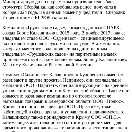
Миноритарную долю в крымском производителе яблок
структура Сбербанка, как сообщалось ранее, получила в
ноябре 2024 года. На данный момент учредители «Сбербанк
Инвестиции» в ЕГРЮЛ скрыты.
Компанию «Грушевские сады», согласно данным СПАРК,
создал Борис Калашников в 2015 году. В ноябре 2017 года ее
владельцем стало ООО «Сад-инвест», специализирующееся
на оптовой торговле фруктами и овощами. Эта компания,
которая с мая этого года вновь стала единственным
владельцем «Грушевских садов» на паритетный началах
принадлежит кузбасским бизнесменам: Борису Калашникову,
Максиму Куличенко и Рыженковой Евгении.
Помимо «Сад-инвест» Калашников и Куличенко совместно
развивают и другие проекты. Например, они совладельцы
компании ООО «Паритет», специализирующейся на аренде и
управлении недвижимости в Кемеровской области. Также они
совместно развивают компанию по оптовой торговле
бытовыми товарами в Кемеровской области ООО «Полюс».
Кроме этого они совладельцы ООО «Престиж», тоже
работающей в сфере аренды и управлении недвижимостью.
Калашникову также принадлежит в Крыму ООО «ОП.С.»,
занимающееся деятельностью гостиниц и прочих мест для
временного проживания — эта компания зарегистрирована в