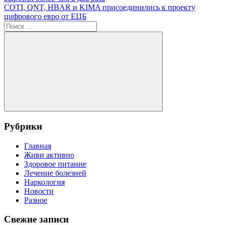
по
Следующая
COTI, QNT, HBAR и KIMA присоединились к проекту
записям
запись:
цифрового евро от ЕЦБ
Поиск
для:
Поиск
Рубрики
Главная
Живи активно
Здоровое питание
Лечение болезней
Наркология
Новости
Разное
Свежие записи