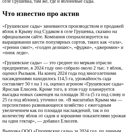
селе Грушевка, там же, где и яблоневые сады.
Что известно про актив
«Грушевские сады» занимаются производством и продажей
яблок в Крыму под Судаком в селе Грушевка, сказано на
официальном сайте. Компания специализируется на
выращивании шести популярных сортов, таких как «гала»,
«гренни смит», «голден делишес», «фуджи», «джеромин» и
«пинк леди».
«Грушевские сады» — это среднее по меркам отрасли
предприятие, в 2024 году оно собрало около 2 тыс. т яблок,
оценил Рыльков. На конец 2024 года под многолетними
насаждениями находилось 114,5 га, урожайность сада
составляет 50 т на 1 га, оценил агроном «Грушевские сады»
Ярослав Елисеев. Кроме того, в этом году планируется
высадка новых саженцев на площади 30 га (5 га под сливу и
25 га под яблони), уточнил он. «В масштабах Крыма мы —
перспективно развивающееся хозяйство с ежегодным
увеличением как по площади наслаждений, так и по
количеству яблок от садов и хорошими показателями урожая
на один гектар», — добавил Елисеев.
Выручка ООО «Грушевские сады» за 2024 год, по данным