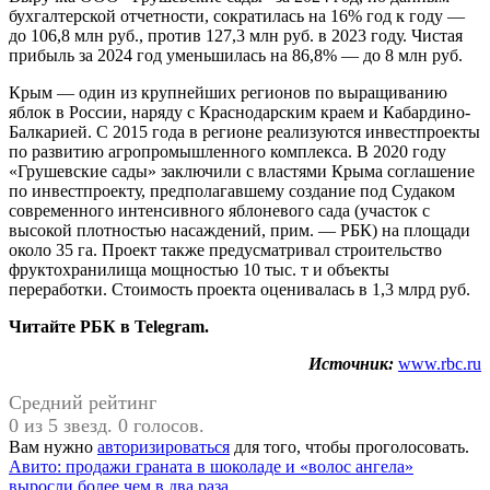
бухгалтерской отчетности, сократилась на 16% год к году —
до 106,8 млн руб., против 127,3 млн руб. в 2023 году. Чистая
прибыль за 2024 год уменьшилась на 86,8% — до 8 млн руб.
Крым — один из крупнейших регионов по выращиванию
яблок в России, наряду с Краснодарским краем и Кабардино-
Балкарией. С 2015 года в регионе реализуются инвестпроекты
по развитию агропромышленного комплекса. В 2020 году
«Грушевские сады» заключили с властями Крыма соглашение
по инвестпроекту, предполагавшему создание под Судаком
современного интенсивного яблоневого сада (участок с
высокой плотностью насаждений, прим. — РБК) на площади
около 35 га. Проект также предусматривал строительство
фруктохранилища мощностью 10 тыс. т и объекты
переработки. Стоимость проекта оценивалась в 1,3 млрд руб.
Читайте РБК в Telegram.
Источник:
www.rbc.ru
Средний рейтинг
0 из 5 звезд. 0 голосов.
Вам нужно
авторизироваться
для того, чтобы проголосовать.
Навигация
Предыдущая
Авито: продажи граната в шоколаде и «волос ангела»
запись:
выросли более чем в два раза