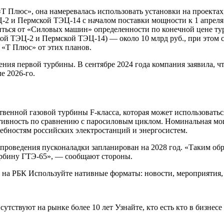
 «Т Плюс», она намеревалась использовать установки на прое
-2 и Пермской ТЭЦ-14 с началом поставки мощности к 1 апреля 
обиться от «Силовых машин» определенности по конечной цене т
й ТЭЦ-2 и Пермской ТЭЦ-14) — около 10 млрд руб., при этом с
 «Т Плюс» от этих планов.
я первой турбины. В сентябре 2024 года компания заявила, чт
е 2026-го.
венной газовой турбины F-класса, которая может использоваться 
ктивность по сравнению с паросиловым циклом. Номинальная мощ
ебностям российских электростанций и энергосистем.
роведения пусконаладки запланирован на 2028 год. «Таким обр
урбину ГТЭ-65», — сообщают стороны.
на РБК Используйте нативные форматы: новости, мероприятия, 
тствуют на рынке более 10 лет Узнайте, кто есть кто в бизнесе