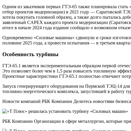
Одним из заказчиков первых ГТЭ-65 также планировала стать
отбор проектов модернизации) в 2021 году — Саратовской ТЭЦ
хотела покупать головной образец, а также долго пыталась д
заявленный CAPEX каждого проекта модернизации (Саратовско
итоге в начале 2024 года издание сообщало о возможном отказе
Одновременно «Силовые машины» сдвинули и сроки изготовлени
половине 2025 года, а провести испытания — в третьем квартал
Особенность турбины
ГТЭ-65.1 является экспериментальным образцом первой отечест
Это позволяет более чем в 1,5 раза повысить топливную эффе
Проектные характеристики ГТЭ-65.1 полностью отвечают потр
Запуск генерирующего оборудования на Пермской ТЭЦ-14 для п
топливно-энергетического комплекса, запустившей в работу т
Новости компаний РБК Компании Делитесь новостями бизнеса 
РБК Компании Организации в сфере металлургии, которые прису