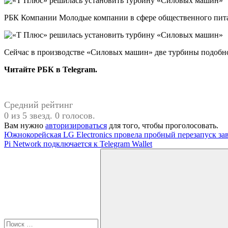
РБК Компании Молодые компании в сфере общественного пита
Сейчас в производстве «Силовых машин» две турбины подобно
Читайте РБК в Telegram.
Средний рейтинг
0 из 5 звезд. 0 голосов.
Вам нужно
авторизироваться
для того, чтобы проголосовать.
Навигация
Предыдущая
Южнокорейская LG Electronics провела пробный перезапуск за
запись:
Следующая
Pi Network подключается к Telegram Wallet
по
запись:
Поиск
записям
для: