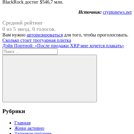
BlackRock достиг $546,7 млн.
Источник:
cryptonews.net
Средний рейтинг
0 из 5 звезд. 0 голосов.
Вам нужно
авторизироваться
для того, чтобы проголосовать.
Навигация
Предыдущая
Сколько стоит тротуарная плитка
запись:
Следующая
Дэйв Портной: «После продажи XRP мне хочется плакать»
по
запись:
Поиск
записям
для:
Поиск
Рубрики
Главная
Живи активно
Здоровое питание