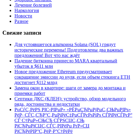
Лечение болезней
Наркология
Новости
Разное
Свежие записи
Для устоявшегося альткоина Solana (SOL) грядут
исторические перемены! Подготовлены два важных
предложения! Вот что нас ждёт
Падение биткоина принесло MARA квартальный
убыток в $611 млн
Новое предложение Ethereum предусматривает
сокращение эмиссии до нуля, если объем стекинга ETH
достигнет $112 млрд
Замена окон в квартире: шаги от замера до монтажа и
приемки работ
Септики ДКС (КЛЕН): устройство, обзор модельного
ряда, достоинства и недостатки
РџСѓС‚РёРЅ РІС‹РІРµР» «РЁРµСЂРµРјРµС‚СЊРµРІРѕ»
РёР· СЃС‚СЂР°С‚РµРіРёС‡РµСЃРєРѕРіРѕ СЃРїРёСЃРєР°
СЃ С†РµР»СЊСЋ СЃРЅСЏС‚СЊ
РїСЂРµРїСЏС‚СЃС‚РІРёРµ РґР»СЏ
РїСЂРёРІР°С‚РёР·Р°С†РёРё