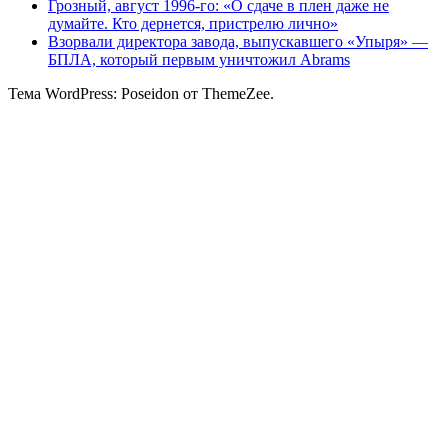
Грозный, август 1996-го: «О сдаче в плен даже не
думайте. Кто дернется, пристрелю лично»
Взорвали директора завода, выпускавшего «Упыря» —
БПЛА, который первым уничтожил Abrams
Тема WordPress: Poseidon от ThemeZee.