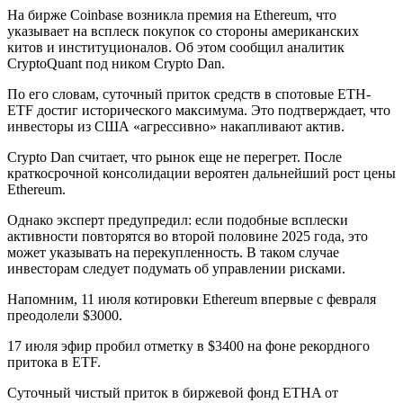
На бирже Coinbase возникла премия на Ethereum, что
указывает на всплеск покупок со стороны американских
китов и институционалов. Об этом сообщил аналитик
CryptoQuant под ником Crypto Dan.
По его словам, суточный приток средств в спотовые ETH-
ETF достиг исторического максимума. Это подтверждает, что
инвесторы из США «агрессивно» накапливают актив.
Crypto Dan считает, что рынок еще не перегрет. После
краткосрочной консолидации вероятен дальнейший рост цены
Ethereum.
Однако эксперт предупредил: если подобные всплески
активности повторятся во второй половине 2025 года, это
может указывать на перекупленность. В таком случае
инвесторам следует подумать об управлении рисками.
Напомним, 11 июля котировки Ethereum впервые с февраля
преодолели $3000.
17 июля эфир пробил отметку в $3400 на фоне рекордного
притока в ETF.
Суточный чистый приток в биржевой фонд ETHA от