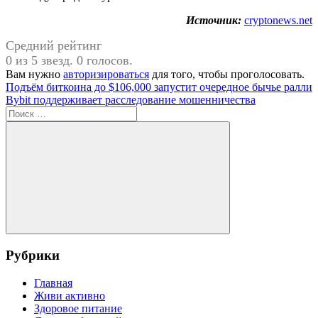
Источник:
cryptonews.net
Средний рейтинг
0 из 5 звезд. 0 голосов.
Вам нужно
авторизироваться
для того, чтобы проголосовать.
Навигация
Предыдущая
Подъём биткоина до $106,000 запустит очередное бычье ралли
запись:
Следующая
Bybit поддерживает расследование мошенничества
по
запись:
Поиск
записям
для:
Поиск
Рубрики
Главная
Живи активно
Здоровое питание