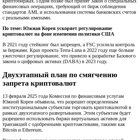
криптобиржах. Годом позже был принят Закон о специальных
финансовых операциях, требующий от бирж соблюдения
стандартов AML и использования системы банковских счетов
с реальными именами.
По теме:
Южная Корея ускоряет регулирование
криптовалют на фоне изменения политики США
В 2021 году стейкинг был запрещен, а FSC усилила контроль
за биржами. Крах проекта Terra-Luna в 2022 году еще больше
ужесточил регулирование, что привело к разработке Базового
закона о цифровых активах (DABA) в 2023 году.
Двухэтапный план по смягчению
запрета криптовалют
13 февраля 2025 года Комиссия по финансовым услугам
Южной Кореи объявила, что разрешит определенным
институциональным субъектам торговать криптовалютой в
рамках двухэтапного развертывания. Этим субъектам будет
разрешено использовать биржи виртуальных активов для
транзакций с одобренными криптоактивами, такими как
Bitcoin и Ethereum.