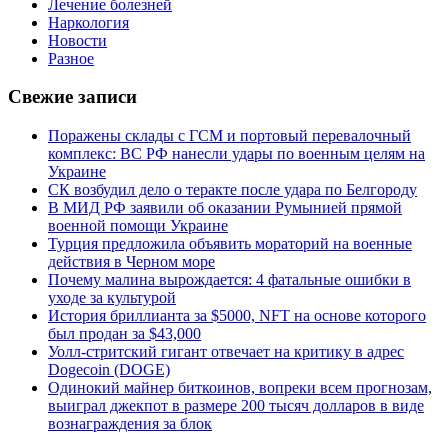
Лечение болезней
Наркология
Новости
Разное
Свежие записи
Поражены склады с ГСМ и портовый перевалочный
комплекс: ВС РФ нанесли удары по военным целям на
Украине
СК возбудил дело о теракте после удара по Белгороду
В МИД РФ заявили об оказании Румынией прямой
военной помощи Украине
Турция предложила объявить мораторий на военные
действия в Черном море
Почему малина вырождается: 4 фатальные ошибки в
уходе за культурой
История бриллианта за $5000, NFT на основе которого
был продан за $43,000
Уолл-стритский гигант отвечает на критику в адрес
Dogecoin (DOGE)
Одинокий майнер биткоинов, вопреки всем прогнозам,
выиграл джекпот в размере 200 тысяч долларов в виде
вознаграждения за блок