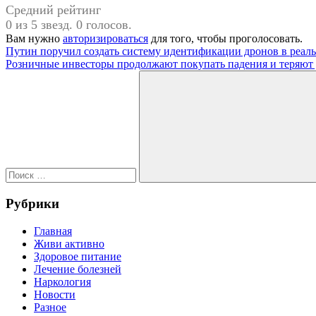
Средний рейтинг
0 из 5 звезд. 0 голосов.
Вам нужно
авторизироваться
для того, чтобы проголосовать.
Навигация
Предыдущая
Путин поручил создать систему идентификации дронов в реал
запись:
Следующая
Розничные инвесторы продолжают покупать падения и теряют
по
запись:
Поиск
записям
для:
Поиск
Рубрики
Главная
Живи активно
Здоровое питание
Лечение болезней
Наркология
Новости
Разное