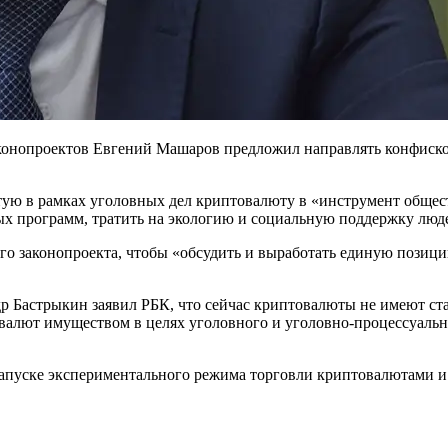
конопроектов Евгений Машаров предложил направлять конфиско
тую в рамках уголовных дел криптовалюту в «инструмент общес
ых программ, тратить на экологию и социальную поддержку люд
о законопроекта, чтобы «обсудить и выработать единую позици
др Бастрыкин заявил РБК, что сейчас криптовалюты не имеют ст
валют имуществом в целях уголовного и уголовно-процессуально
апуске экспериментального режима торговли криптовалютами и 