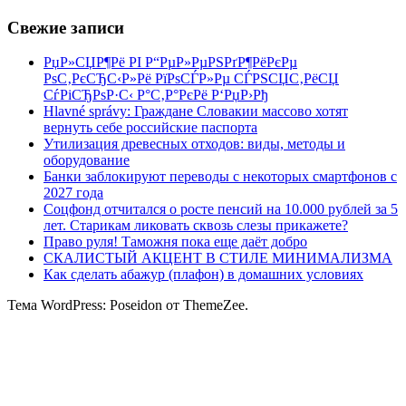
Свежие записи
РџР»СЏР¶Рё РІ Р“РµР»РµРЅРґР¶РёРєРµ
РѕС‚РєСЂС‹Р»Рё РїРѕСЃР»Рµ СЃРЅСЏС‚РёСЏ
СѓРіСЂРѕР·С‹ Р°С‚Р°РєРё Р‘РџР›Рђ
Hlavné správy: Граждане Словакии массово хотят
вернуть себе российские паспорта
Утилизация древесных отходов: виды, методы и
оборудование
Банки заблокируют переводы с некоторых смартфонов с
2027 года
Соцфонд отчитался о росте пенсий на 10.000 рублей за 5
лет. Старикам ликовать сквозь слезы прикажете?
Право руля! Таможня пока еще даёт добро
СКАЛИСТЫЙ АКЦЕНТ В СТИЛЕ МИНИМАЛИЗМА
Как сделать абажур (плафон) в домашних условиях
Тема WordPress: Poseidon от ThemeZee.