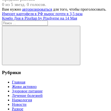
0 из 5 звезд. 0 голосов.
Вам нужно
авторизироваться
для того, чтобы проголосовать.
Навигация
Предыдущая
Импорт картофеля в РФ вырос почти в 3,5 раза
запись:
Следующая
Комбо Дня в Pixeltap by Pixelverse на 14 Мая
по
запись:
Поиск
записям
для:
Поиск
Рубрики
Главная
Живи активно
Здоровое питание
Лечение болезней
Наркология
Новости
Разное